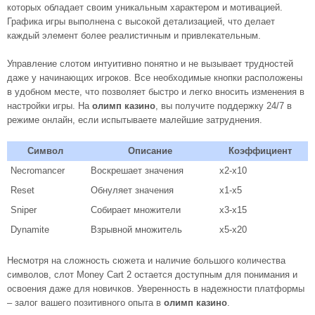
которых обладает своим уникальным характером и мотивацией.
Графика игры выполнена с высокой детализацией, что делает
каждый элемент более реалистичным и привлекательным.
Управление слотом интуитивно понятно и не вызывает трудностей
даже у начинающих игроков. Все необходимые кнопки расположены
в удобном месте, что позволяет быстро и легко вносить изменения в
настройки игры. На
олимп казино
, вы получите поддержку 24/7 в
режиме онлайн, если испытываете малейшие затруднения.
Символ
Описание
Коэффициент
Necromancer
Воскрешает значения
x2-x10
Reset
Обнуляет значения
x1-x5
Sniper
Собирает множители
x3-x15
Dynamite
Взрывной множитель
x5-x20
Несмотря на сложность сюжета и наличие большого количества
символов, слот Money Cart 2 остается доступным для понимания и
освоения даже для новичков. Уверенность в надежности платформы
– залог вашего позитивного опыта в
олимп казино
.