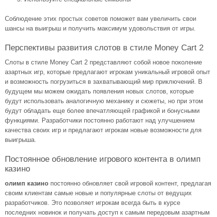
Соблюдение этих простых советов поможет вам увеличить свои
шансы на выигрыш и получить максимум удовольствия от игры.
Перспективы развития слотов в стиле Money Cart 2
Слоты в стиле Money Cart 2 представляют собой новое поколение
азартных игр, которые предлагают игрокам уникальный игровой опыт
и возможность погрузиться в захватывающий мир приключений. В
будущем мы можем ожидать появления новых слотов, которые
будут использовать аналогичную механику и сюжеты, но при этом
будут обладать еще более впечатляющей графикой и бонусными
функциями. Разработчики постоянно работают над улучшением
качества своих игр и предлагают игрокам новые возможности для
выигрыша.
Постоянное обновление игрового контента в олимп
казино
олимп казино
постоянно обновляет свой игровой контент, предлагая
своим клиентам самые новые и популярные слоты от ведущих
разработчиков. Это позволяет игрокам всегда быть в курсе
последних новинок и получать доступ к самым передовым азартным