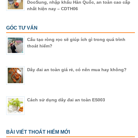
DooSung, nhập khẩu Hàn Quốc, an toàn cao cấp
nhất hiện nay – CDTH06
GÓC TƯ VẤN
Cấu tạo ròng rọc sẽ giúp ích gì trong quá trình
thoát hiểm?
Dây đai an toàn giá rẻ, có nên mua hay không?
Cách sử dụng dây đai an toàn ES003
BÀI VIẾT THOÁT HIỂM MỚI