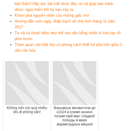
bản thân? Hãy đọc bài viết dưới đây, nó sẽ giúp bạn tránh
được nguy hiểm khi tai nạn xảy ra.
Khám phá nguyên nhân của những giấc mơ
Hướng dẫn xem ngày nhập trạch về nhà mới tháng 11 năm
2017
Tự vệ và thoát hiểm như thế nào nếu bỗng nhiên bị kéo tay về
phía trước.
Tham quan căn biệt thự có phong cách thiết kế pha trộn giữa 3
nền văn hóa
Không nên nói quá nhiều
Взрывные множители до
khi đi phỏng vấn!
x1024 в олимп казино
почувствуй вкус сладкой
победы в мире
мармеладных мишек!