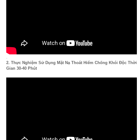
.
2. Thực Nghiệm Sử Dụng Mặt Nạ Thoát Hiểm Chống Khói Độc Thời
Gian 30-40 Phút