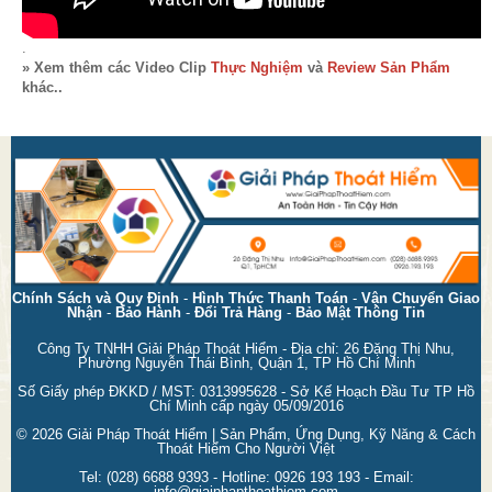
.
» Xem thêm các Video Clip
Thực Nghiệm
và
Review Sản Phẩm
khác..
Chính Sách và Quy Định
-
Hình Thức Thanh Toán
-
Vận Chuyển Giao
Nhận
-
Bảo Hành
-
Đổi Trả Hàng
-
Bảo Mật Thông Tin
Công Ty TNHH Giải Pháp Thoát Hiểm - Địa chỉ: 26 Đặng Thị Nhu,
Phường Nguyễn Thái Bình, Quận 1, TP Hồ Chí Minh
Số Giấy phép ĐKKD / MST: 0313995628 - Sở Kế Hoạch Đầu Tư TP Hồ
Chí Minh cấp ngày 05/09/2016
© 2026
Giải Pháp Thoát Hiểm | Sản Phẩm, Ứng Dụng, Kỹ Năng & Cách
Thoát Hiểm Cho Người Việt
Tel:
(028) 6688 9393
- Hotline:
0926 193 193
- Email:
info@giaiphapthoathiem.com