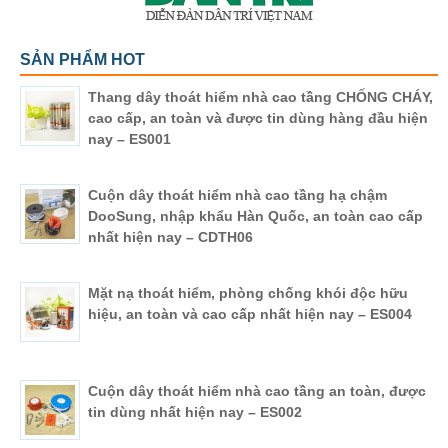
SẢN PHẨM HOT
Thang dây thoát hiểm nhà cao tầng CHỐNG CHÁY,
cao cấp, an toàn và được tin dùng hàng đầu hiện
nay – ES001
Cuộn dây thoát hiểm nhà cao tầng hạ chậm
DooSung, nhập khẩu Hàn Quốc, an toàn cao cấp
nhất hiện nay – CDTH06
Mặt nạ thoát hiểm, phòng chống khói độc hữu
hiệu, an toàn và cao cấp nhất hiện nay – ES004
Cuộn dây thoát hiểm nhà cao tầng an toàn, được
tin dùng nhất hiện nay – ES002