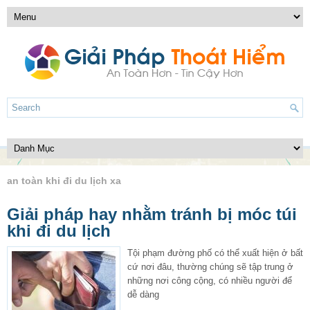
an toàn khi đi du lịch xa
Giải pháp hay nhằm tránh bị móc túi
khi đi du lịch
Tội phạm đường phố có thể xuất hiện ở bất
cứ nơi đâu, thường chúng sẽ tập trung ở
những nơi công cộng, có nhiều người để
dễ dàng