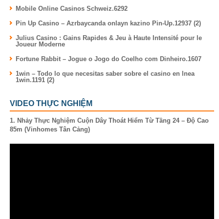
Mobile Online Casinos Schweiz.6292
Pin Up Casino – Azrbaycanda onlayn kazino Pin-Up.12937 (2)
Julius Casino : Gains Rapides & Jeu à Haute Intensité pour le
Joueur Moderne
Fortune Rabbit – Jogue o Jogo do Coelho com Dinheiro.1607
1win – Todo lo que necesitas saber sobre el casino en lnea
1win.1191 (2)
VIDEO THỰC NGHIỆM
1. Nhảy Thực Nghiệm Cuộn Dây Thoát Hiểm Từ Tầng 24 – Độ Cao
85m (Vinhomes Tân Cảng)