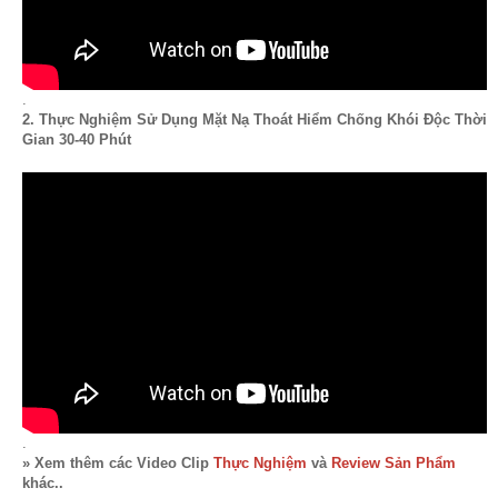
.
2. Thực Nghiệm Sử Dụng Mặt Nạ Thoát Hiểm Chống Khói Độc Thời
Gian 30-40 Phút
.
» Xem thêm các Video Clip
Thực Nghiệm
và
Review Sản Phẩm
khác..