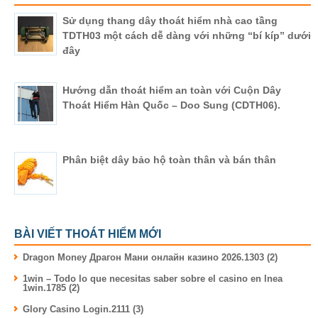
Sử dụng thang dây thoát hiểm nhà cao tầng
TDTH03 một cách dễ dàng với những “bí kíp” dưới
đây
Hướng dẫn thoát hiểm an toàn với Cuộn Dây
Thoát Hiểm Hàn Quốc – Doo Sung (CDTH06).
Phân biệt dây bảo hộ toàn thân và bán thân
BÀI VIẾT THOÁT HIỂM MỚI
Dragon Money Драгон Мани онлайн казино 2026.1303 (2)
1win – Todo lo que necesitas saber sobre el casino en lnea
1win.1785 (2)
Glory Casino Login.2111 (3)