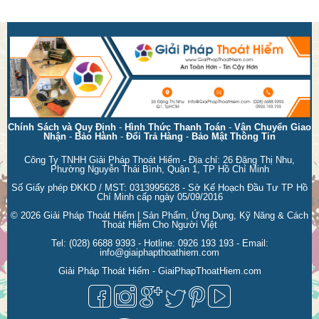
Chính Sách và Quy Định
-
Hình Thức Thanh Toán
-
Vận Chuyển Giao
Nhận
-
Bảo Hành
-
Đổi Trả Hàng
-
Bảo Mật Thông Tin
Công Ty TNHH Giải Pháp Thoát Hiểm - Địa chỉ: 26 Đặng Thị Nhu,
Phường Nguyễn Thái Bình, Quận 1, TP Hồ Chí Minh
Số Giấy phép ĐKKD / MST: 0313995628 - Sở Kế Hoạch Đầu Tư TP Hồ
Chí Minh cấp ngày 05/09/2016
© 2026
Giải Pháp Thoát Hiểm | Sản Phẩm, Ứng Dụng, Kỹ Năng & Cách
Thoát Hiểm Cho Người Việt
Tel:
(028) 6688 9393
- Hotline:
0926 193 193
- Email:
info@giaiphapthoathiem.com
Giải Pháp Thoát Hiểm - GiaiPhapThoatHiem.com