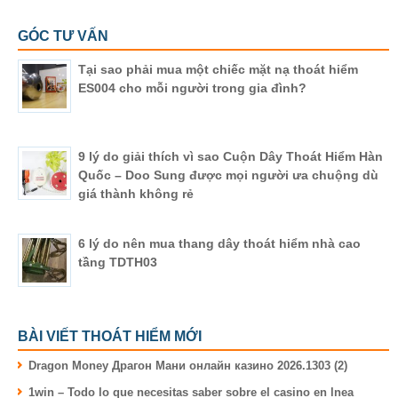
GÓC TƯ VẤN
Tại sao phải mua một chiếc mặt nạ thoát hiểm
ES004 cho mỗi người trong gia đình?
9 lý do giải thích vì sao Cuộn Dây Thoát Hiểm Hàn
Quốc – Doo Sung được mọi người ưa chuộng dù
giá thành không rẻ
6 lý do nên mua thang dây thoát hiểm nhà cao
tầng TDTH03
BÀI VIẾT THOÁT HIỂM MỚI
Dragon Money Драгон Мани онлайн казино 2026.1303 (2)
1win – Todo lo que necesitas saber sobre el casino en lnea