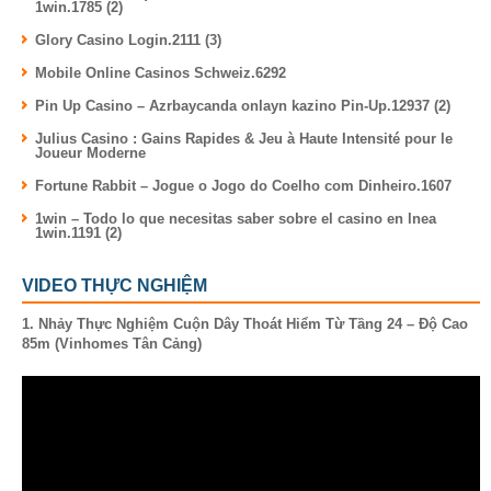
1win.1785 (2)
Glory Casino Login.2111 (3)
Mobile Online Casinos Schweiz.6292
Pin Up Casino – Azrbaycanda onlayn kazino Pin-Up.12937 (2)
Julius Casino : Gains Rapides & Jeu à Haute Intensité pour le
Joueur Moderne
Fortune Rabbit – Jogue o Jogo do Coelho com Dinheiro.1607
1win – Todo lo que necesitas saber sobre el casino en lnea
1win.1191 (2)
VIDEO THỰC NGHIỆM
1. Nhảy Thực Nghiệm Cuộn Dây Thoát Hiểm Từ Tầng 24 – Độ Cao
85m (Vinhomes Tân Cảng)