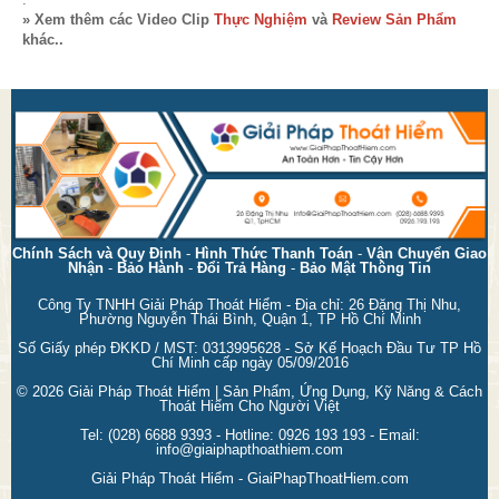
» Xem thêm các Video Clip
Thực Nghiệm
và
Review Sản Phẩm
khác..
Chính Sách và Quy Định
-
Hình Thức Thanh Toán
-
Vận Chuyển Giao
Nhận
-
Bảo Hành
-
Đổi Trả Hàng
-
Bảo Mật Thông Tin
Công Ty TNHH Giải Pháp Thoát Hiểm - Địa chỉ: 26 Đặng Thị Nhu,
Phường Nguyễn Thái Bình, Quận 1, TP Hồ Chí Minh
Số Giấy phép ĐKKD / MST: 0313995628 - Sở Kế Hoạch Đầu Tư TP Hồ
Chí Minh cấp ngày 05/09/2016
© 2026
Giải Pháp Thoát Hiểm | Sản Phẩm, Ứng Dụng, Kỹ Năng & Cách
Thoát Hiểm Cho Người Việt
Tel:
(028) 6688 9393
- Hotline:
0926 193 193
- Email:
info@giaiphapthoathiem.com
Giải Pháp Thoát Hiểm - GiaiPhapThoatHiem.com