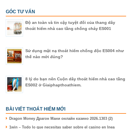
GÓC TƯ VẤN
Độ an toàn và tin cậy tuyệt đối của thang dây
thoát hiểm nhà cao tầng chống cháy ES001
Sử dụng mặt nạ thoát hiểm chống độc ES004 như
thế nào mới đúng?
8 lý do bạn nên Cuộn dây thoát hiểm nhà cao tầng
ES002 ở Giaiphapthoathiem.
BÀI VIẾT THOÁT HIỂM MỚI
Dragon Money Драгон Мани онлайн казино 2026.1303 (2)
1win – Todo lo que necesitas saber sobre el casino en lnea