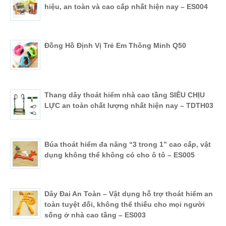
hiệu, an toàn và cao cấp nhất hiện nay – ES004
Đồng Hồ Định Vị Trẻ Em Thông Minh Q50
Thang dây thoát hiểm nhà cao tầng SIÊU CHỊU
LỰC an toàn chất lượng nhất hiện nay – TDTH03
Búa thoát hiểm đa năng “3 trong 1” cao cấp, vật
dụng không thể không có cho ô tô – ES005
Dây Đai An Toàn – Vật dụng hỗ trợ thoát hiểm an
toàn tuyệt đối, không thể thiếu cho mọi người
sống ở nhà cao tầng – ES003