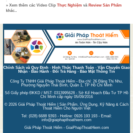
» Xem thêm các Video Clip
Thực Nghiệm
và
Review Sản Phẩm
khác..
Chính Sách và Quy Định
-
Hình Thức Thanh Toán
-
Vận Chuyển Giao
Nhận
-
Bảo Hành
-
Đổi Trả Hàng
-
Bảo Mật Thông Tin
Công Ty TNHH Giải Pháp Thoát Hiểm - Địa chỉ: 26 Đặng Thị Nhu,
Phường Nguyễn Thái Bình, Quận 1, TP Hồ Chí Minh
Số Giấy phép ĐKKD / MST: 0313995628 - Sở Kế Hoạch Đầu Tư TP Hồ
Chí Minh cấp ngày 05/09/2016
© 2026
Giải Pháp Thoát Hiểm | Sản Phẩm, Ứng Dụng, Kỹ Năng & Cách
Thoát Hiểm Cho Người Việt
Tel:
(028) 6688 9393
- Hotline:
0926 193 193
- Email:
info@giaiphapthoathiem.com
Giải Pháp Thoát Hiểm - GiaiPhapThoatHiem.com