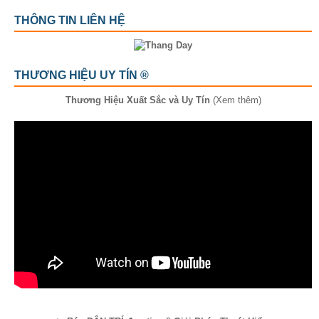
THÔNG TIN LIÊN HỆ
THƯƠNG HIỆU UY TÍN ®
Thương Hiệu Xuất Sắc và Uy Tín
(Xem thêm)