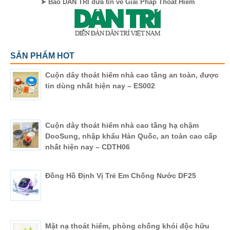
➤ Báo DÂN TRÍ đưa tin về Giải Pháp Thoát Hiểm
SẢN PHẨM HOT
Cuộn dây thoát hiểm nhà cao tầng an toàn, được
tin dùng nhất hiện nay – ES002
Cuộn dây thoát hiểm nhà cao tầng hạ chậm
DooSung, nhập khẩu Hàn Quốc, an toàn cao cấp
nhất hiện nay – CDTH06
Đồng Hồ Định Vị Trẻ Em Chống Nước DF25
Mặt nạ thoát hiểm, phòng chống khói độc hữu