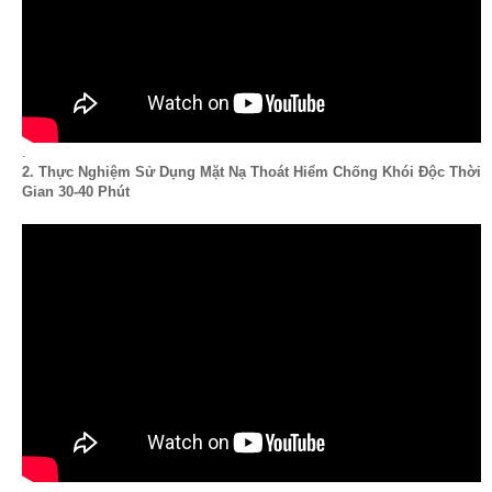
.
2. Thực Nghiệm Sử Dụng Mặt Nạ Thoát Hiểm Chống Khói Độc Thời
Gian 30-40 Phút
.