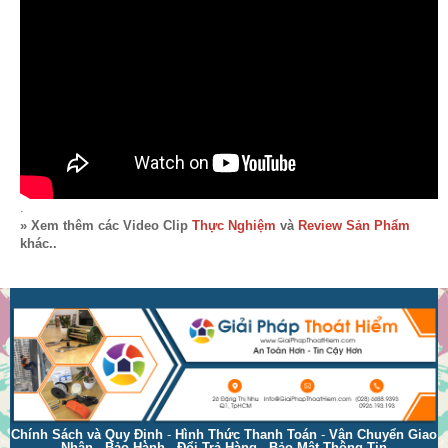
.
» Xem thêm các Video Clip
Thực Nghiệm
và
Review Sản Phẩm
khác..
Chính Sách và Quy Định
-
Hình Thức Thanh Toán
-
Vận Chuyển Giao
Nhận
-
Bảo Hành
-
Đổi Trả Hàng
-
Bảo Mật Thông Tin