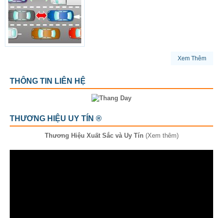
Xem Thêm
THÔNG TIN LIÊN HỆ
THƯƠNG HIỆU UY TÍN ®
Thương Hiệu Xuất Sắc và Uy Tín
(Xem thêm)