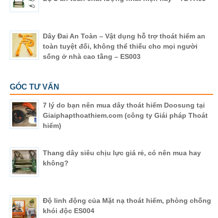
Dây Đai An Toàn – Vật dụng hỗ trợ thoát hiểm an
toàn tuyệt đối, không thể thiếu cho mọi người
sống ở nhà cao tầng – ES003
GÓC TƯ VẤN
7 lý do bạn nên mua dây thoát hiểm Doosung tại
Giaiphapthoathiem.com (công ty Giái pháp Thoát
hiểm)
Thang dây siêu chịu lực giá rẻ, có nên mua hay
không?
Độ linh động của Mặt nạ thoát hiểm, phòng chống
khói độc ES004