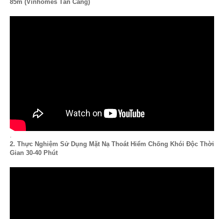
85m (Vinhomes Tân Cảng)
.
2. Thực Nghiệm Sử Dụng Mặt Nạ Thoát Hiểm Chống Khói Độc Thời
Gian 30-40 Phút