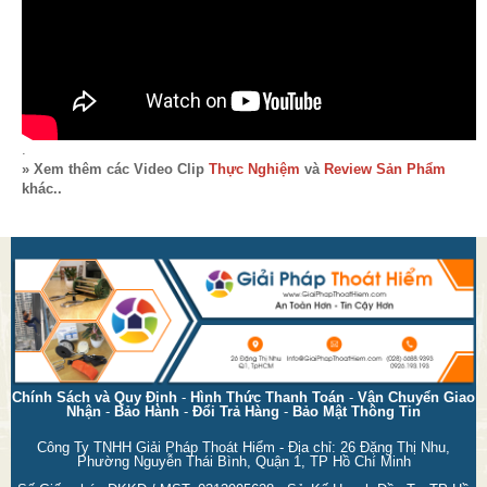
.
» Xem thêm các Video Clip
Thực Nghiệm
và
Review Sản Phẩm
khác..
Chính Sách và Quy Định
-
Hình Thức Thanh Toán
-
Vận Chuyển Giao
Nhận
-
Bảo Hành
-
Đổi Trả Hàng
-
Bảo Mật Thông Tin
Công Ty TNHH Giải Pháp Thoát Hiểm - Địa chỉ: 26 Đặng Thị Nhu,
Phường Nguyễn Thái Bình, Quận 1, TP Hồ Chí Minh