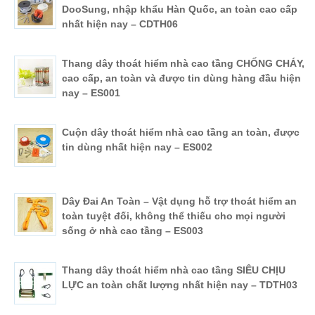
DooSung, nhập khẩu Hàn Quốc, an toàn cao cấp
nhất hiện nay – CDTH06
Thang dây thoát hiểm nhà cao tầng CHỐNG CHÁY,
cao cấp, an toàn và được tin dùng hàng đầu hiện
nay – ES001
Cuộn dây thoát hiểm nhà cao tầng an toàn, được
tin dùng nhất hiện nay – ES002
Dây Đai An Toàn – Vật dụng hỗ trợ thoát hiểm an
toàn tuyệt đối, không thể thiếu cho mọi người
sống ở nhà cao tầng – ES003
Thang dây thoát hiểm nhà cao tầng SIÊU CHỊU
LỰC an toàn chất lượng nhất hiện nay – TDTH03