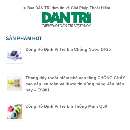
➤ Báo DÂN TRÍ đưa tin về Giải Pháp Thoát Hiểm
SẢN PHẨM HOT
Đồng Hồ Định Vị Trẻ Em Chống Nước DF25
Thang dây thoát hiểm nhà cao tầng CHỐNG CHÁY,
cao cấp, an toàn và được tin dùng hàng đầu hiện
nay – ES001
Đồng Hồ Định Vị Trẻ Em Thông Minh Q50