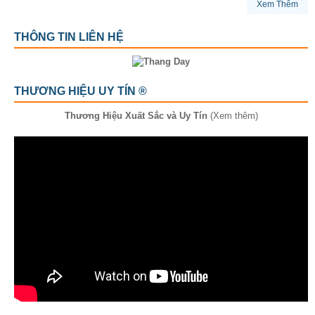
Xem Thêm
THÔNG TIN LIÊN HỆ
THƯƠNG HIỆU UY TÍN ®
Thương Hiệu Xuất Sắc và Uy Tín
(Xem thêm)