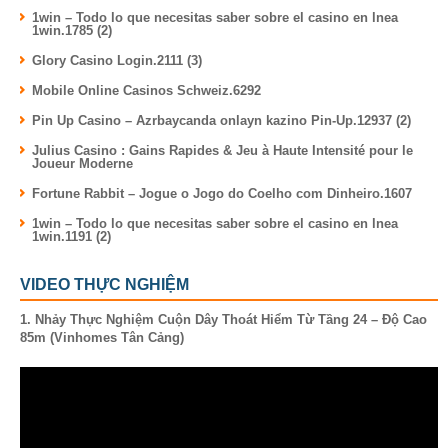
1win – Todo lo que necesitas saber sobre el casino en lnea
1win.1785 (2)
Glory Casino Login.2111 (3)
Mobile Online Casinos Schweiz.6292
Pin Up Casino – Azrbaycanda onlayn kazino Pin-Up.12937 (2)
Julius Casino : Gains Rapides & Jeu à Haute Intensité pour le
Joueur Moderne
Fortune Rabbit – Jogue o Jogo do Coelho com Dinheiro.1607
1win – Todo lo que necesitas saber sobre el casino en lnea
1win.1191 (2)
VIDEO THỰC NGHIỆM
1. Nhảy Thực Nghiệm Cuộn Dây Thoát Hiểm Từ Tầng 24 – Độ Cao
85m (Vinhomes Tân Cảng)