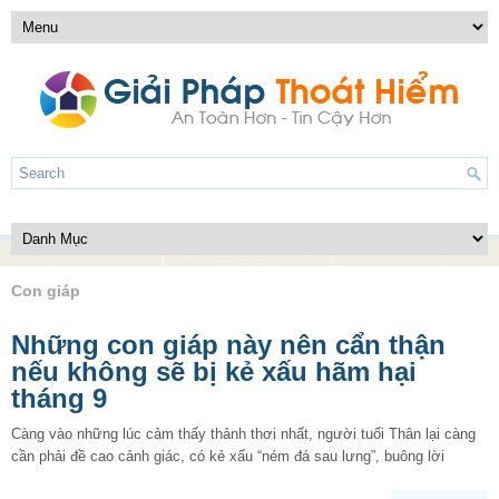
Con giáp
Những con giáp này nên cẩn thận
nếu không sẽ bị kẻ xấu hãm hại
tháng 9
Càng vào những lúc cảm thấy thảnh thơi nhất, người tuổi Thân lại càng
cần phải đề cao cảnh giác, có kẻ xấu “ném đá sau lưng”, buông lời