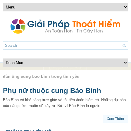
đàn ông cung bảo bình trong tình yêu
Phụ nữ thuộc cung Bảo Bình
Bảo Bình có khả năng trực giác và tài tiên đoán hiếm có. Những dự báo
của nàng sớm muộn sẽ xảy ra. Bởi vì Bảo Bình là người
Xem Thêm