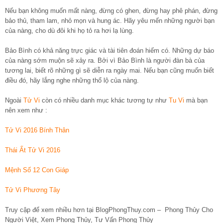
Nếu bạn không muốn mất nàng, đừng có ghen, đừng hay phê phán, đừng
bảo thủ, tham lam, nhỏ mọn và hung ác. Hãy yêu mến những người bạn
của nàng, cho dù đôi khi họ tỏ ra hơi lạ lùng.
Bảo Bình có khả năng trực giác và tài tiên đoán hiếm có. Những dự báo
của nàng sớm muộn sẽ xảy ra. Bởi vì Bảo Bình là người đàn bà của
tương lai, biết rõ những gì sẽ diễn ra ngày mai. Nếu bạn cũng muốn biết
điều đó, hãy lắng nghe những thổ lộ của nàng.
Ngoài
Tử Vi
còn có nhiều danh mục khác tương tự như
Tu Vi
mà bạn
nên xem như :
Tử Vi 2016 Bính Thân
Thái Ất Tử Vi 2016
Mệnh Số 12 Con Giáp
Tử Vi Phương Tây
Truy cập để xem nhiều hơn tại BlogPhongThuy.com – Phong Thủy Cho
Người Việt, Xem Phong Thủy, Tư Vấn Phong Thủy