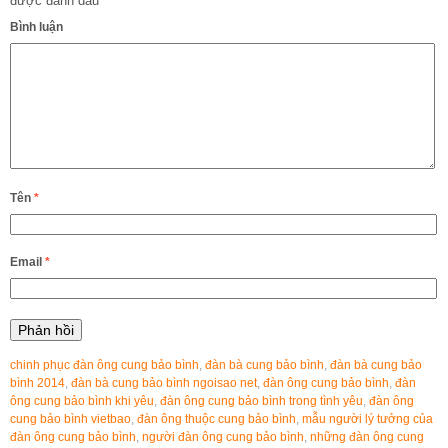
được đánh dấu
*
Bình luận
Tên
*
Email
*
chinh phục đàn ông cung bảo bình
,
đàn bà cung bảo bình
,
đàn bà cung bảo
bình 2014
,
đàn bà cung bảo bình ngoisao net
,
đàn ông cung bảo bình
,
đàn
ông cung bảo bình khi yêu
,
đàn ông cung bảo bình trong tình yêu
,
đàn ông
cung bảo bình vietbao
,
đàn ông thuộc cung bảo bình
,
mẫu người lý tưởng của
đàn ông cung bảo bình
,
người đàn ông cung bảo bình
,
những đàn ông cung