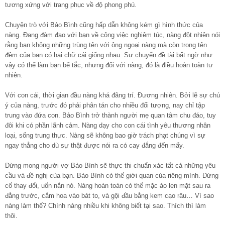
tương xứng với trang phục về độ phong phú.
Chuyện trò với Bảo Bình cũng hấp dẫn không kém gì hình thức của
nàng. Đang đàm đạo với bạn về công việc nghiêm túc, nàng đột nhiên nói
rằng bạn không những trùng tên với ông ngoại nàng mà còn trong tên
đệm của bạn có hai chữ cái giống nhau. Sự chuyển đề tài bất ngờ như
vậy có thể làm bạn bế tắc, nhưng đối với nàng, đó là điều hoàn toàn tự
nhiên.
Với con cái, thời gian đầu nàng khá đãng trí. Đương nhiên. Bởi lẽ sự chú
ý của nàng, trước đó phải phân tán cho nhiều đối tượng, nay chỉ tập
trung vào đứa con. Bảo Bình trở thành người mẹ quan tâm chu đáo, tuy
đôi khi có phần lãnh cảm. Nàng dạy cho con cái tình yêu thương nhân
loại, sống trung thực. Nàng sẽ không bao giờ trách phạt chúng vì sự
ngay thẳng cho dù sự thật được nói ra có cay đắng đến mấy.
Đừng mong người vợ Bảo Bình sẽ thực thi chuẩn xác tất cả những yêu
cầu và đề nghị của bạn. Bảo Bình có thế giới quan của riêng mình. Đừng
cố thay đổi, uốn nắn nó. Nàng hoàn toàn có thể mặc áo len mặt sau ra
đằng trước, cắm hoa vào bát to, và gội đầu bằng kem cạo râu… Vì sao
nàng làm thế? Chính nàng nhiều khi không biết tại sao. Thích thì làm
thôi.