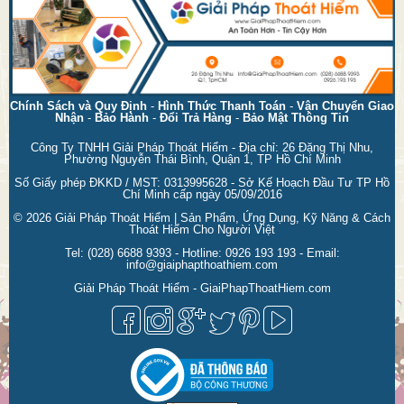
Chính Sách và Quy Định
-
Hình Thức Thanh Toán
-
Vận Chuyển Giao
Nhận
-
Bảo Hành
-
Đổi Trả Hàng
-
Bảo Mật Thông Tin
Công Ty TNHH Giải Pháp Thoát Hiểm - Địa chỉ: 26 Đặng Thị Nhu,
Phường Nguyễn Thái Bình, Quận 1, TP Hồ Chí Minh
Số Giấy phép ĐKKD / MST: 0313995628 - Sở Kế Hoạch Đầu Tư TP Hồ
Chí Minh cấp ngày 05/09/2016
© 2026
Giải Pháp Thoát Hiểm | Sản Phẩm, Ứng Dụng, Kỹ Năng & Cách
Thoát Hiểm Cho Người Việt
Tel:
(028) 6688 9393
- Hotline:
0926 193 193
- Email:
info@giaiphapthoathiem.com
Giải Pháp Thoát Hiểm - GiaiPhapThoatHiem.com