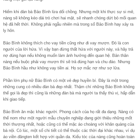
Hiếm khi đàn bà Bảo Bình lừa dối chồng. Nhưng một khi thực sự si mê,
nàng sẽ không kéo dài trò chơi hai mặt, sẽ nhanh chóng dứt bỏ mối quan
hệ đã hết thời. Không phải ngẫu nhiên mà trong số Bảo Bình hay xảy ra
ly hôn.
Bảo Bình không thích cho vay tiền cũng như đi vay mượn. Đó là con
người của lời hứa. Vì vậy bạn đừng thất hứa với người này, và hãy trả
nợ đúng hạn nếu không muốn làm ảnh hưởng đến quan hệ. Bản thân
nàng nếu buộc phải vay mượn thì sẽ trả đúng hạn và chu đáo. Nhưng
Bảo Bình hầu như không vay tiền ai. Họ sợ mắc nợ như sợ lửa.
Phần lớn phụ nữ Bảo Bình có một vẻ đẹp huyền bí. Đây là một trong
những cung có nhiều đàn bà đẹp nhất. Thậm chí những Bảo Bình không
thể gọi là đẹp thì cũng là những đàn bà mà người ta thấy thú vị, hấp dẫn
khi giao tiếp.
Bảo Bình ăn mặc khác người. Phong cách của họ rất đa dạng. Nàng có
thể nom như một người mẫu chuyên nghiệp đang giới thiệu những mốt
thời thượng nhất, hoặc cũng có thể mặc áo choàng với khăn quàng của
bà nội. Có lúc, một số chi tiết có thể thuộc các thời đại khác nhau, ví dụ
áo viền đăngten kết hợp với quần da. Kiểu tóc của nàng cũng hoàn toàn