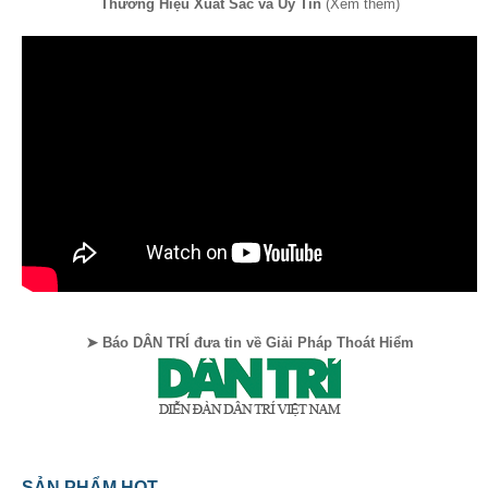
Thương Hiệu Xuất Sắc và Uy Tín
(Xem thêm)
➤ Báo DÂN TRÍ đưa tin về Giải Pháp Thoát Hiểm
SẢN PHẨM HOT