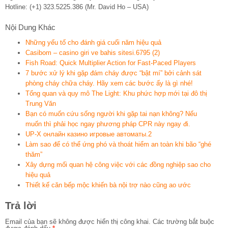
Hotline: (+1) 323.5225.386 (Mr. David Ho – USA)
Nội Dung Khác
Những yếu tố cho đánh giá cuối năm hiệu quả
Casibom – casino giri ve bahis sitesi.6795 (2)
Fish Road: Quick Multiplier Action for Fast‑Paced Players
7 bước xử lý khi gặp đám cháy được “bật mí” bởi cảnh sát
phòng cháy chữa cháy. Hãy xem các bước ấy là gì nhé!
Tổng quan và quy mô The Light: Khu phức hợp mới tại đô thị
Trung Văn
Bạn có muốn cứu sống người khi gặp tai nạn không? Nếu
muốn thì phải học ngay phương pháp CPR này ngay đi.
UP-X онлайн казино игровые автоматы.2
Làm sao để có thể ứng phó và thoát hiểm an toàn khi bão “ghé
thăm”
Xây dựng mối quan hệ công việc với các đồng nghiệp sao cho
hiệu quả
Thiết kế căn bếp mộc khiến bà nội trợ nào cũng ao ước
Trả lời
Email của bạn sẽ không được hiển thị công khai.
Các trường bắt buộc