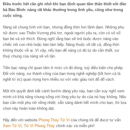
Điều trước hết cần ghi nhớ khi bạn định quan tâm thân thiết với đàn
bà Bảo Bình: nàng rất khác thường trong tình yêu, cũng như trong
cuộc sống.
Nàng sẽ chung tình với bạn, nhưng đồng thời hơi lãnh đạm. Những phụ
nữ được sao Thiên Vương phù trợ, ngoài người yêu ra, còn có vô số
bạn bè và sở thích. Đừng nghĩ rằng bạn sẽ trói buộc được nàng vào
chiếc nôi con nhỏ hoặc bàn làm bếp. Nàng thuộc về tất cả, đồng thời
không thuộc về ai. Vì vậy, nếu bạn để nàng có đủ tự do cần thiết, sự
thuỷ chung của nàng sẽ vô tận.
Tiền bạc nàng chỉ quan tâm ở mức có đủ dùng, tuỳ điều kiện cho phép.
Đối với nàng, sự thành công của bạn trong nghề nghiệp (tốt hơn cả là
nghề trí óc) quan trọng hơn nhiều so với việc giàu nứt đố đổ vách.
Một khi quyết định bắt cánh bướm đáng yêu này, bạn cần suy nghĩ xem
mình có khả năng chung sống với lòng yêu tự do của nó hay không. Nếu
bạn cần một phụ nữ nồng nhiệt, sẵn sàng dành hết mình cho bạn, thì lựa
chọn này hoàn toàn không đạt.
Hãy đến với website
Phong Thủy Tử Vi
của chúng tôi để đucợ tư vấn
Xem Tử Vi
,
Tử Vi Phong Thủy
chính xác và miễn phí!