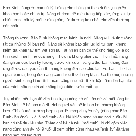
Bảo Bình là người bạn nữ lý tưởng cho những ai theo đuổi sự nghiệp
khoa học hoặc chính trị. Nàng dí dỏm, dễ mến trong tiếp xúc, ứng xử tự
nhiên trong bất kỳ môi trường nào, từ thượng lưu nhất cho đến thường
dân nhất.
Thông thường, Bảo Bình không mắc bệnh đa nghi. Nàng vui vẻ tin tưởng
tất cả những lời bạn nói. Nàng sẽ không bao giờ lục lọi túi bạn, không
kiểm tra khăn tay tìm vết son lạ. Tất nhiên bạn có thể cho rằng đó là do
tính cách mạnh mẽ của nàng. Thực ra không phải vậy. Thứ nhất, nàng
đã nghiên cứu bạn kỹ lưỡng trước khi cưới, và giả thử bạn không đáp
ứng được các yêu cầu thì nàng không đời nào chịu làm vợ bạn. Thứ hai,
ngoài bạn ra, trong đời nàng còn nhiều thứ thú vị khác. Có thể nói, những
người sinh cung Bảo Bình, nam cũng như nữ, ít khi bận tâm đến bạn đời
của mình nếu người đó không hiện diện trước mắt họ.
Tuy nhiên, nếu bạn để đến tình trạng nàng có đủ căn cứ để mất lòng tin,
Bảo Bình sẽ bỏ bạn mà đi. Hai người vẫn sẽ là bạn bè, nhưng không
hơn. Chỉ có một trường hợp ngoại lệ trong chuyện này (cũng như Bảo
Bình đàn ông) – đó là mối tình đầu. Nó khiến nàng nhung nhớ suốt đời,
bạn có thể tin điều này. Thậm chí kể cả nếu “mối tình” đó chỉ gồm việc
nàng cùng anh ấy hồi 9 tuổi đi xem phim cùng nhau và “anh ấy” đã tặng
nàng một gói lạc rang.