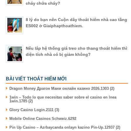
cháy chữa cháy?
8 lý do bạn nên Cuộn dây thoát hiểm nhà cao tầng
ES002 ở Giaiphapthoathiem.
Nếu lắp hệ thống giá treo cho thang thoát hiểm thì
diện tích nhà có bị giảm không?
BÀI VIẾT THOÁT HIỂM MỚI
Dragon Money Драгон Мани онлайн казино 2026.1303 (2)
1win – Todo lo que necesitas saber sobre el casino en lnea
1win.1785 (2)
Glory Casino Login.2111 (3)
Mobile Online Casinos Schweiz.6292
Pin Up Casino – Azrbaycanda onlayn kazino Pin-Up.12937 (2)