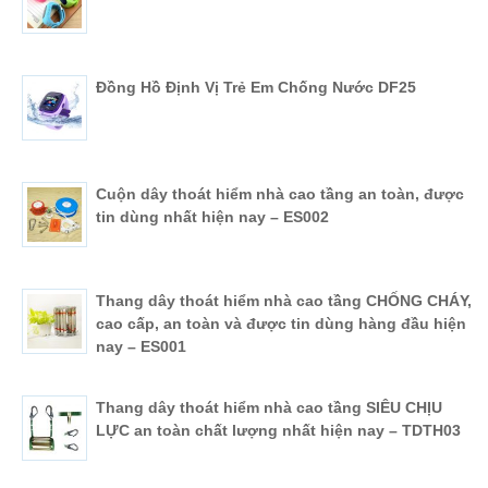
Đồng Hồ Định Vị Trẻ Em Chống Nước DF25
Cuộn dây thoát hiểm nhà cao tầng an toàn, được
tin dùng nhất hiện nay – ES002
Thang dây thoát hiểm nhà cao tầng CHỐNG CHÁY,
cao cấp, an toàn và được tin dùng hàng đầu hiện
nay – ES001
Thang dây thoát hiểm nhà cao tầng SIÊU CHỊU
LỰC an toàn chất lượng nhất hiện nay – TDTH03