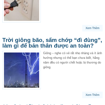
Xem Thêm
Trời giông bão, sấm chớp “đì đùng”,
làm gì để bản thân được an toàn?
Giông – nghe có vẻ rất nhẹ nhàng và ít ảnh
hưởng nhưng có thể bạn chưa biết, hằng
năm đều có người chết hoặc bị thương do
giông.
Xem Thêm