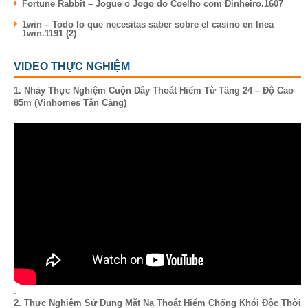
Fortune Rabbit – Jogue o Jogo do Coelho com Dinheiro.1607
1win – Todo lo que necesitas saber sobre el casino en lnea
1win.1191 (2)
VIDEO THỰC NGHIỆM
1. Nhảy Thực Nghiệm Cuộn Dây Thoát Hiểm Từ Tầng 24 – Độ Cao
85m (Vinhomes Tân Cảng)
.
2. Thực Nghiệm Sử Dụng Mặt Nạ Thoát Hiểm Chống Khói Độc Thời