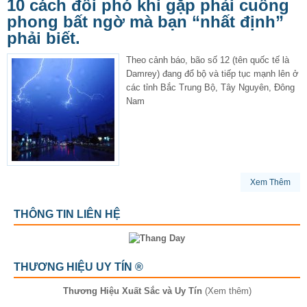
10 cách đối phó khi gặp phải cuồng
phong bất ngờ mà bạn “nhất định”
phải biết.
Theo cảnh báo, bão số 12 (tên quốc tế là
Damrey) đang đổ bộ và tiếp tục mạnh lên ở
các tỉnh Bắc Trung Bộ, Tây Nguyên, Đông
Nam
Xem Thêm
THÔNG TIN LIÊN HỆ
THƯƠNG HIỆU UY TÍN ®
Thương Hiệu Xuất Sắc và Uy Tín
(Xem thêm)