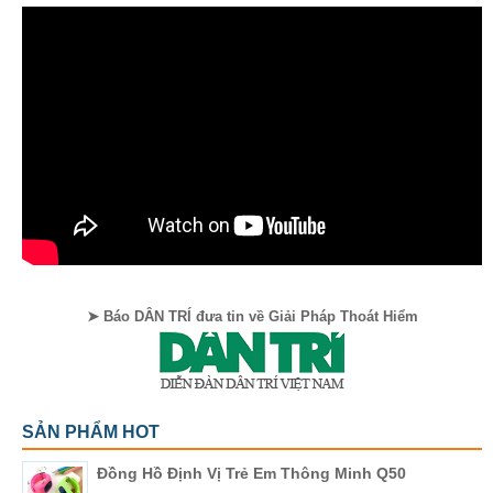
➤ Báo DÂN TRÍ đưa tin về Giải Pháp Thoát Hiểm
SẢN PHẨM HOT
Đồng Hồ Định Vị Trẻ Em Thông Minh Q50