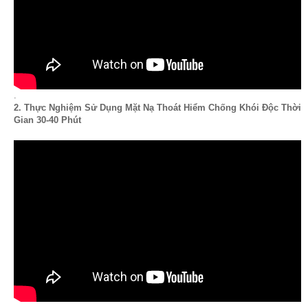
.
2. Thực Nghiệm Sử Dụng Mặt Nạ Thoát Hiểm Chống Khói Độc Thời
Gian 30-40 Phút
.