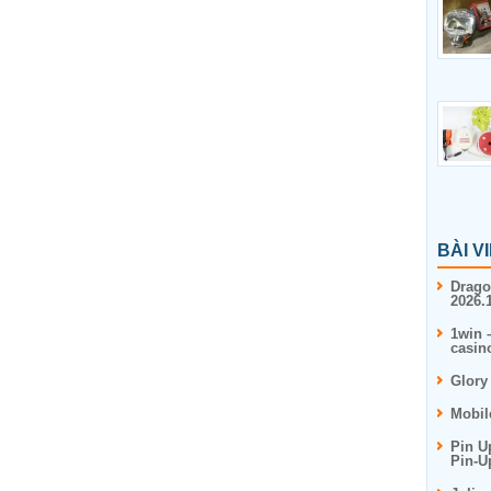
BÀI V
Drago
2026.1
1win 
casin
Glory
Mobil
Pin U
Pin-U