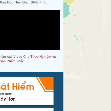
hói Độc Thời Gian 30-40 Phút
hêm các Video Clip
Thực Nghiệm
và
 Sản Phẩm
khác..