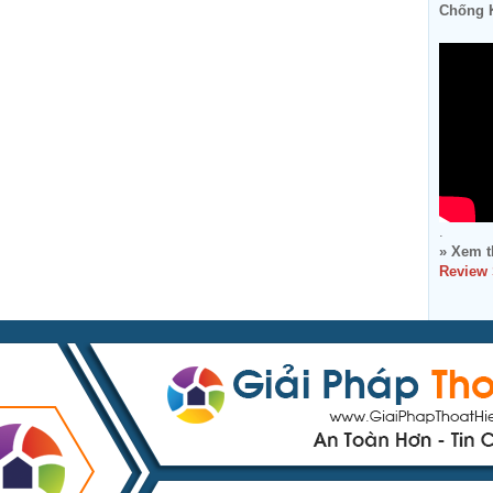
Chống K
.
» Xem t
Review