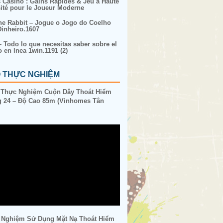
s Casino : Gains Rapides & Jeu à Haute
sité pour le Joueur Moderne
ne Rabbit – Jogue o Jogo do Coelho
inheiro.1607
– Todo lo que necesitas saber sobre el
o en lnea 1win.1191 (2)
O THỰC NGHIỆM
 Thực Nghiệm Cuộn Dây Thoát Hiểm
 24 – Độ Cao 85m (Vinhomes Tân
 Nghiệm Sử Dụng Mặt Nạ Thoát Hiểm