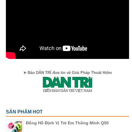
➤ Báo DÂN TRÍ đưa tin về Giải Pháp Thoát Hiểm
SẢN PHẨM HOT
Đồng Hồ Định Vị Trẻ Em Thông Minh Q50