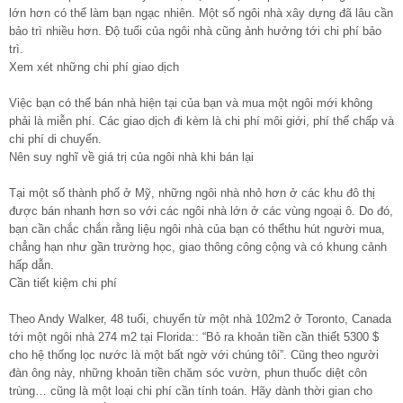
lớn hơn có thể làm bạn ngạc nhiên. Một số ngôi nhà xây dựng đã lâu cần
bảo trì nhiều hơn. Độ tuổi của ngôi nhà cũng ảnh hưởng tới chi phí bảo
trì.
Xem xét những chi phí giao dịch
Việc bạn có thể bán nhà hiện tại của bạn và mua một ngôi mới không
phải là miễn phí. Các giao dịch đi kèm là chi phí môi giới, phí thế chấp và
chi phí di chuyển.
Nên suy nghĩ về giá trị của ngôi nhà khi bán lại
Tại một số thành phố ở Mỹ, những ngôi nhà nhỏ hơn ở các khu đô thị
được bán nhanh hơn so với các ngôi nhà lớn ở các vùng ngoại ô. Do đó,
bạn cần chắc chắn rằng liệu ngôi nhà của bạn có thểthu hút người mua,
chẳng hạn như gần trường học, giao thông công cộng và có khung cảnh
hấp dẫn.
Cần tiết kiệm chi phí
Theo Andy Walker, 48 tuổi, chuyển từ một nhà 102m2 ở Toronto, Canada
tới một ngôi nhà 274 m2 tại Florida:: “Bỏ ra khoản tiền cần thiết 5300 $
cho hệ thống lọc nước là một bất ngờ với chúng tôi”. Cũng theo người
đàn ông này, những khoản tiền chăm sóc vườn, phun thuốc diệt côn
trùng… cũng là một loại chi phí cần tính toán. Hãy dành thời gian cho