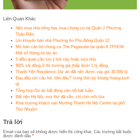
Liên Quan Khác
Nên mua nhà riêng hay mua chung cư tại Quận 2 Phường
Thảo Điền
Lời khuyên bán nhà Phường An Phú Đông Quận 12
Mở bán căn hộ chung cư The Pegasuite tại quận 8 TPHCM:
Một số thông tin dự án
5 điều quan cần lưu ý khi xây hoặc sửa nhà
BĐS sôi động ở thị trường giá thấp dưới 1 tỷ đồng
Thanh Yến Residence: Dự án đất nền được vay gói 30.000 tỷ
Đau đầu với câu hỏi ‘tiền đâu?’ trong thời kỳ khủng hoảng kinh
tế
Tổng hợp Dự án bất động sản nổi bật tuần
Đất nền Hà Nội, moi thứ đã sẵn, chỉ chờ mồi lửa
Khai trương khách sạn Mường Thanh Hà Nội Centre tại phố
Thợ Nhuộm
Trả lời
Email của bạn sẽ không được hiển thị công khai.
Các trường bắt buộc
được đánh dấu
*