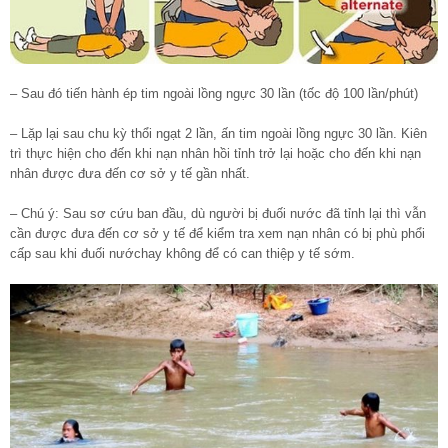
– Sau đó tiến hành ép tim ngoài lồng ngực 30 lần (tốc độ 100 lần/phút)
– Lặp lại sau chu kỳ thổi ngạt 2 lần, ấn tim ngoài lồng ngực 30 lần. Kiên
trì thực hiện cho đến khi nạn nhân hồi tỉnh trở lại hoặc cho đến khi nạn
nhân được đưa đến cơ sở y tế gần nhất.
– Chú ý: Sau sơ cứu ban đầu, dù người bị đuối nước đã tỉnh lại thì vẫn
cần được đưa đến cơ sở y tế để kiểm tra xem nạn nhân có bị phù phổi
cấp sau khi đuối nướchay không để có can thiệp y tế sớm.