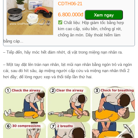
CDTH06-21
6.800.000đ
Xem ngay
Chất liệu: Hộp giảm tốc bằng hợp
kim cao cấp, siêu bền, chống gỉ rét,
chống ăn mòn. Dây thoát hiểm làm
bằng cáp...
– Tiếp đến, hãy móc hết đàm nhớt, dị vật trong miệng nạn nhân ra.
– Một tay đặt lên trán nạn nhân, bịt mũi nạn nhân bằng ngón trỏ và ngón
cái, sau đó hít sâu, áp miệng người cấp cứu và miệng nạn nhân thổi 2
hơi đầy; để lòng ngực xẹp và thổi tiếp lần thứ hai.