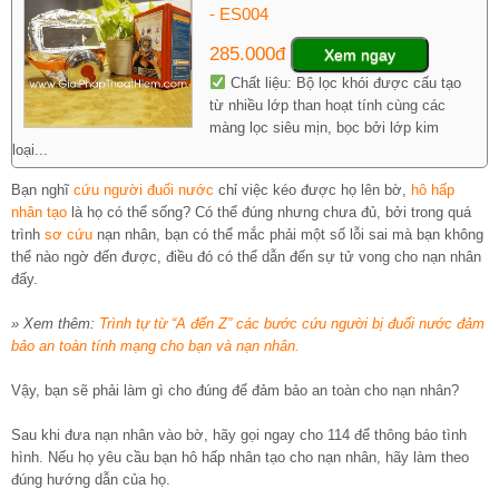
- ES004
285.000đ
Xem ngay
Chất liệu: Bộ lọc khói được cấu tạo
từ nhiều lớp than hoạt tính cùng các
màng lọc siêu mịn, bọc bởi lớp kim
loại...
Bạn nghĩ
cứu người
đuối nước
chỉ việc kéo được họ lên bờ,
hô hấp
nhân tạo
là họ có thể sống? Có thể đúng nhưng chưa đủ, bởi trong quá
trình
sơ cứu
nạn nhân, bạn có thể mắc phải một số lỗi sai mà bạn không
thể nào ngờ đến được, điều đó có thể dẫn đến sự tử vong cho nạn nhân
đấy.
» Xem thêm:
Trình tự từ “A đến Z” các bước cứu người bị đuối nước đảm
bảo an toàn tính mạng cho bạn và nạn nhân.
Vậy, bạn sẽ phải làm gì cho đúng để đảm bảo an toàn cho nạn nhân?
Sau khi đưa nạn nhân vào bờ, hãy gọi ngay cho 114 để thông báo tình
hình. Nếu họ yêu cầu bạn hô hấp nhân tạo cho nạn nhân, hãy làm theo
đúng hướng dẫn của họ.