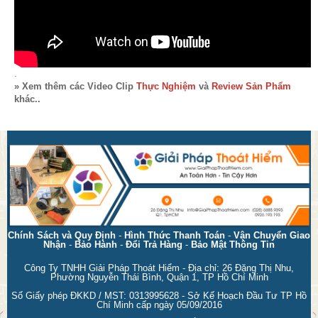
.
» Xem thêm các Video Clip
Thực Nghiệm
và
Review Sản Phẩm
khác..
Chính Sách và Quy Định
-
Hình Thức Thanh Toán
-
Vận Chuyển Giao
Nhận
-
Bảo Hành
-
Đổi Trả Hàng
-
Bảo Mật Thông Tin
Công Ty TNHH Giải Pháp Thoát Hiểm - Địa chỉ: 26 Đặng Thị Nhu,
Phường Nguyễn Thái Bình, Quận 1, TP Hồ Chí Minh
Số Giấy phép ĐKKD / MST: 0313995628 - Sở Kế Hoạch Đầu Tư TP Hồ
Chí Minh cấp ngày 05/09/2016