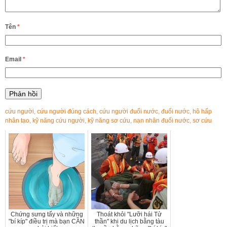
Tên
*
Email
*
cứu người
,
cứu người đúng cách
,
cứu người đuối nước
,
đuối nước
,
hô hấp
nhân tạo
,
kỹ năng cứu người
,
kỹ năng sơ cứu
,
nạn nhân đuối nước
,
sơ cứu
Chứng sưng tấy và những
Thoát khỏi "Lưỡi hái Tử
"bí kíp" điều trị mà bạn CẦN
thần" khi du lịch bằng tàu