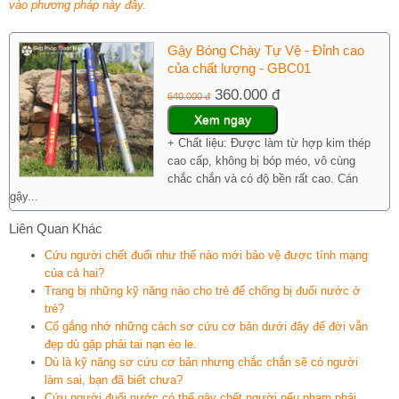
vào phương pháp này đây.
Gậy Bóng Chày Tự Vệ - Đỉnh cao
của chất lượng - GBC01
360.000 đ
640.000 đ
Xem ngay
+ Chất liệu: Được làm từ hợp kim thép
cao cấp, không bị bóp méo, vô cùng
chắc chắn và có độ bền rất cao. Cán
gậy...
Liên Quan Khác
Cứu người chết đuối như thế nào mới bảo vệ được tính mạng
của cả hai?
Trang bị những kỹ năng nào cho trẻ để chống bị đuối nước ở
trẻ?
Cố gắng nhớ những cách sơ cứu cơ bản dưới đây để đời vẫn
đẹp dù gặp phải tai nạn éo le.
Dù là kỹ năng sơ cứu cơ bản nhưng chắc chắn sẽ có người
làm sai, bạn đã biết chưa?
Cứu người đuối nước có thể gây chết người nếu phạm phải