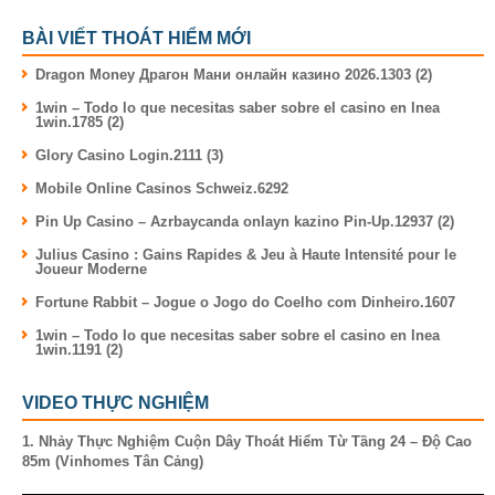
BÀI VIẾT THOÁT HIỂM MỚI
Dragon Money Драгон Мани онлайн казино 2026.1303 (2)
1win – Todo lo que necesitas saber sobre el casino en lnea
1win.1785 (2)
Glory Casino Login.2111 (3)
Mobile Online Casinos Schweiz.6292
Pin Up Casino – Azrbaycanda onlayn kazino Pin-Up.12937 (2)
Julius Casino : Gains Rapides & Jeu à Haute Intensité pour le
Joueur Moderne
Fortune Rabbit – Jogue o Jogo do Coelho com Dinheiro.1607
1win – Todo lo que necesitas saber sobre el casino en lnea
1win.1191 (2)
VIDEO THỰC NGHIỆM
1. Nhảy Thực Nghiệm Cuộn Dây Thoát Hiểm Từ Tầng 24 – Độ Cao
85m (Vinhomes Tân Cảng)