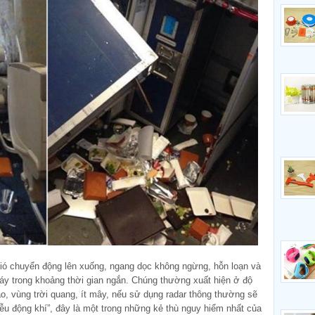
 gió chuyển động lên xuống, ngang dọc không ngừng, hỗn loạn và
xoáy trong khoảng thời gian ngắn. Chúng thường xuất hiện ở độ
o, vùng trời quang, ít mây, nếu sử dụng radar thông thường sẽ
iễu động khí”, đây là một trong những kẻ thù nguy hiểm nhất của