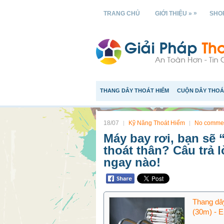
»
TRANG CHỦ
GIỚI THIỆU »
SHOP
THANG DÂY THOÁT HIỂM
CUỘN DÂY THOÁ
18/07
Kỹ Năng Thoát Hiểm
No comme
Máy bay rơi, bạn sẽ “
thoát thân? Câu trả 
ngay nào!
Thang dây
(30m) - 