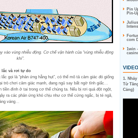
Pin U
Pin-U
Juliu
Inten
Fortu
com D
1win 
ay vào vùng nhiễu động. Cơ chế vận hành của “vùng nhiễu động
casin
khí”.
VIDE
lắc và rơi tự do
lắc gọi là “phản ứng hẫng hụt”, có thể mô tả cảm giác đó giống
1. Nhảy
oại trò chơi cảm giác mạnh, đang ngủ say bất ngờ tỉnh giấc…
Từ Tầng
iền đình ở tai trong cơ thể chúng ta. Nếu bị rơi quá đột ngột,
Cảng)
gây ra các phản ứng khó chịu như cơ thể cứng ngắc, bị té ngã,
oáng váng…