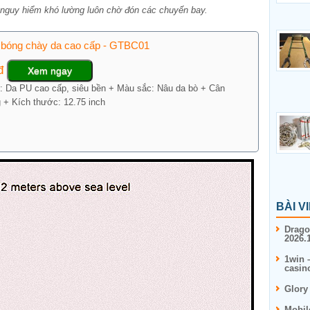
nguy hiểm khó lường luôn chờ đón các chuyến bay.
 bóng chày da cao cấp - GTBC01
0đ
Xem ngay
u: Da PU cao cấp, siêu bền + Màu sắc: Nâu da bò + Cân
 + Kích thước: 12.75 inch
BÀI V
Drago
2026.1
1win 
casin
Glory
Mobil