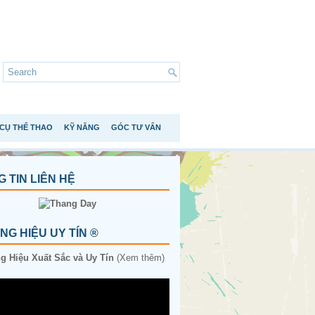
CỤ THỂ THAO
KỸ NĂNG
GÓC TƯ VẤN
 TIN LIÊN HỆ
G HIỆU UY TÍN ®
 Hiệu Xuất Sắc và Uy Tín
(Xem thêm)