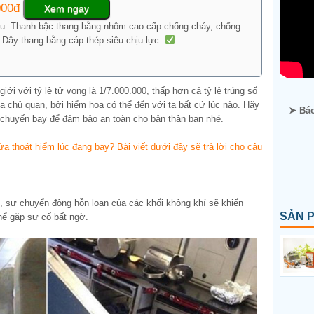
000đ
Xem ngay
ệu: Thanh bậc thang bằng nhôm cao cấp chống cháy, chống
. Dây thang bằng cáp thép siêu chịu lực.
...
iới với tỷ lệ tử vong là 1/7.000.000, thấp hơn cả tỷ lệ trúng số
 chủ quan, bởi hiểm họa có thể đến với ta bất cứ lúc nào. Hãy
➤ Báo
i chuyến bay để đảm bảo an toàn cho bản thân bạn nhé.
a thoát hiểm lúc đang bay? Bài viết dưới đây sẽ trả lời cho câu
”, sự chuyển động hỗn loạn của các khối không khí sẽ khiến
SẢN 
hể gặp sự cố bất ngờ.