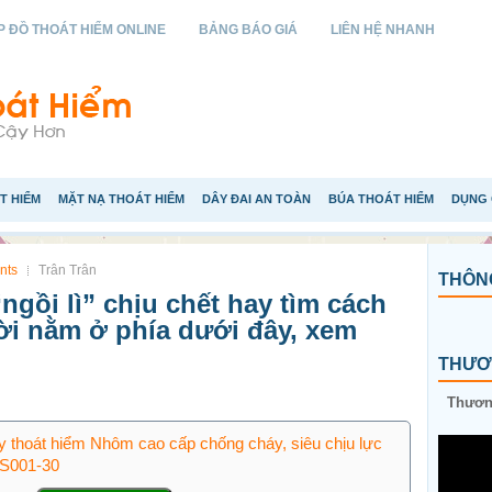
 ĐỒ THOÁT HIỂM ONLINE
BẢNG BÁO GIÁ
LIÊN HỆ NHANH
T HIỂM
MẶT NẠ THOÁT HIỂM
DÂY ĐAI AN TOÀN
BÚA THOÁT HIỂM
DỤNG 
nts
Trân Trân
THÔNG
ngồi lì” chịu chết hay tìm cách
lời nằm ở phía dưới đây, xem
THƯƠN
Thương
 thoát hiểm Nhôm cao cấp chống cháy, siêu chịu lực
ES001-30