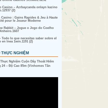
p Casino – Azrbaycanda onlayn kazino
p.12937 (2)
s Casino : Gains Rapides & Jeu à Haute
sité pour le Joueur Moderne
ne Rabbit – Jogue o Jogo do Coelho
inheiro.1607
– Todo lo que necesitas saber sobre el
o en lnea 1win.1191 (2)
O THỰC NGHIỆM
 Thực Nghiệm Cuộn Dây Thoát Hiểm
 24 – Độ Cao 85m (Vinhomes Tân