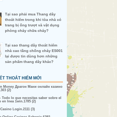
Tại sao phải mua Thang dây
thoát hiểm trong khi tòa nhà có
trang bị ống trượt và vật dụng
phòng cháy chữa cháy?
Tại sao thang dây thoát hiểm
nhà cao tầng chống cháy ES001
lại được tin dùng hơn những
sản phẩm thang dây khác?
IẾT THOÁT HIỂM MỚI
n Money Драгон Мани онлайн казино
303 (2)
– Todo lo que necesitas saber sobre el
o en lnea 1win.1785 (2)
 Casino Login.2111 (3)
e Online Casinos Schweiz.6292