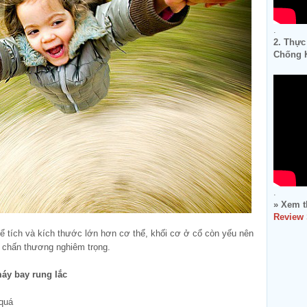
.
2. Thực
Chống K
.
» Xem t
Review
thể tích và kích thước lớn hơn cơ thể, khối cơ ở cổ còn yếu nên
n chấn thương nghiêm trọng.
máy bay rung lắc
 quá