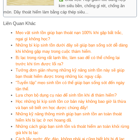
kim siêu bền, chống gỉ rét, chống ăn
mòn. Dây thoát hiểm làm bằng cáp thép siêu...
Liên Quan Khác
Mẹo vặt sinh tồn giúp bạn thoát nạn 100% khi gặp bất trắc,
ngại gì không học?
Những bí kíp sinh tồn dưới đây sẽ giúp bạn sống sót dễ dàng
khi không gặp may trong cuộc thám hiểm.
Bị lạc trong rừng rất lạnh lẽo, làm sao để có thể chống lại
trước khi tìm được lối ra?
Tưởng đơn giản nhưng những kỹ năng sinh tồn này sẽ giúp
bạn thoát hiểm được trong những lúc nguy cấp.
“Tuyển tập” mẹo sinh tồn có thể giúp bạn sống sót đến ngày
tận thế.
Lựa chọn bộ dụng cụ nào để sinh tồn khi đi thám hiểm?
Học những bí kíp sinh tồn cơ bản này không bao giờ là thừa
và bạn sẽ biết ơn học được chúng đấy!
Những kỹ năng thông minh giúp bạn sinh tồn an toàn thoát
hiểm khi bị lạc ở nơi hoang dã.
Những cách giúp bạn sinh tồn và thoát hiểm an toàn khỏi rừng
già khi bị lạc
Cách lấy nước độc đáo, không phải ai cũng biết khi bị đi lạc