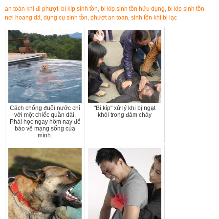
an toàn khi đi phượt
,
bí kíp sinh tồn
,
bí kíp sinh tồn hữu dụng
,
bí kíp sinh tồn
nơi hoang dã
,
dụng cụ sinh tồn
,
phượt an toàn
,
sinh tồn khi bị lạc
Cách chống đuối nước chỉ
"Bí kíp" xử lý khi bị ngạt
với một chiếc quần dài.
khói trong đám cháy
Phải học ngay hôm nay để
bảo vệ mạng sống của
mình.