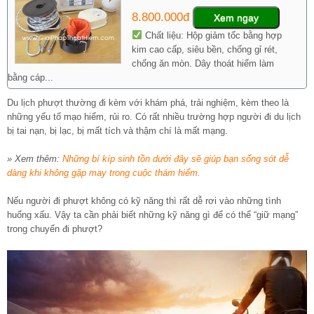
8.800.000đ
Xem ngay
Chất liệu: Hộp giảm tốc bằng hợp
kim cao cấp, siêu bền, chống gỉ rét,
chống ăn mòn. Dây thoát hiểm làm
bằng cáp...
Du lịch phượt thường đi kèm với khám phá, trải nghiệm, kèm theo là
những yếu tố mạo hiểm, rủi ro. Có rất nhiều trường hợp người đi du lịch
bị tai nạn, bị lạc, bị mất tích và thậm chí là mất mạng.
» Xem thêm:
Những bí kíp sinh tồn dưới đây sẽ giúp bạn sống sót dễ
dàng khi không gặp may trong cuộc thám hiểm.
Nếu người đi phượt không có kỹ năng thì rất dễ rơi vào những tình
huống xấu. Vậy ta cần phải biết những kỹ năng gì để có thể “giữ mạng”
trong chuyến đi phượt?