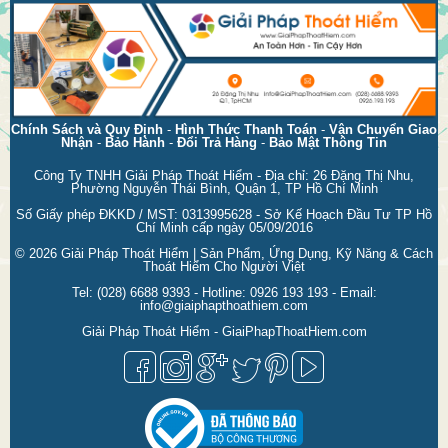
Chính Sách và Quy Định
-
Hình Thức Thanh Toán
-
Vận Chuyển Giao
Nhận
-
Bảo Hành
-
Đổi Trả Hàng
-
Bảo Mật Thông Tin
Công Ty TNHH Giải Pháp Thoát Hiểm - Địa chỉ: 26 Đặng Thị Nhu,
Phường Nguyễn Thái Bình, Quận 1, TP Hồ Chí Minh
Số Giấy phép ĐKKD / MST: 0313995628 - Sở Kế Hoạch Đầu Tư TP Hồ
Chí Minh cấp ngày 05/09/2016
© 2026
Giải Pháp Thoát Hiểm | Sản Phẩm, Ứng Dụng, Kỹ Năng & Cách
Thoát Hiểm Cho Người Việt
Tel:
(028) 6688 9393
- Hotline:
0926 193 193
- Email:
info@giaiphapthoathiem.com
Giải Pháp Thoát Hiểm - GiaiPhapThoatHiem.com