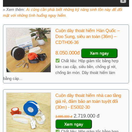
» Xem thêm:
Ai cũng cần phải biết những kỹ năng sinh tồn này để đối
mặt với những tình huống nguy hiểm.
Cuộn dây thoát hiểm Hàn Quốc –
Doo Sung, siêu an toàn (36m) –
CDTH06-36
8.050.000đ
Xem ngay
Chất liệu: Hộp giảm tốc bằng hợp
kim cao cấp, siêu bền, chống gỉ rét,
chống ăn mòn. Dây thoát hiểm làm
bằng cáp...
Cuộn dây thoát hiểm nhà cao tầng
giá rẻ, đảm bảo an toàn tuyệt đối
(30m) - ES002-30
2.719.000 đ
3.885.000 đ
Xem ngay
Chất liệu: Hộp giảm tốc bằng hợp