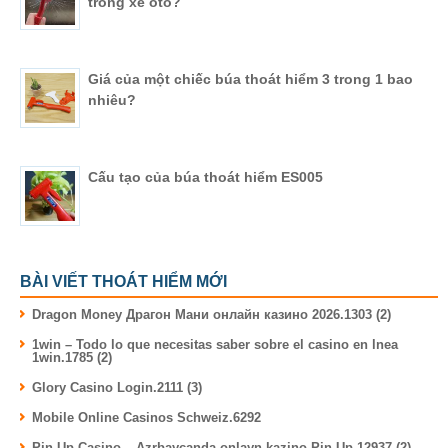
trong xe ôtô?
Giá của một chiếc búa thoát hiểm 3 trong 1 bao
nhiêu?
Cấu tạo của búa thoát hiểm ES005
BÀI VIẾT THOÁT HIỂM MỚI
Dragon Money Драгон Мани онлайн казино 2026.1303 (2)
1win – Todo lo que necesitas saber sobre el casino en lnea
1win.1785 (2)
Glory Casino Login.2111 (3)
Mobile Online Casinos Schweiz.6292
Pin Up Casino – Azrbaycanda onlayn kazino Pin-Up.12937 (2)