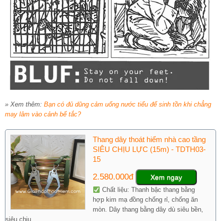
» Xem thêm:
Bạn có đủ dũng cảm uống nước tiểu để sinh tồn khi chẳng
may lâm vào cảnh bế tắc?
Thang dây thoát hiểm nhà cao tầng
SIÊU CHỊU LỰC (15m) - TDTH03-
15
2.580.000đ
Xem ngay
Chất liệu: Thanh bậc thang bằng
hợp kim mạ đồng chống rỉ, chống ăn
mòn. Dây thang bằng dây dù siêu bền,
siêu chịu...