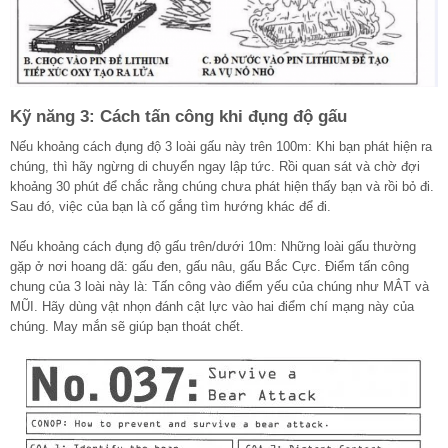
Kỹ năng 3: Cách tấn công khi đụng độ gấu
Nếu khoảng cách đụng độ 3 loài gấu này trên 100m: Khi bạn phát hiện ra
chúng, thì hãy ngừng di chuyển ngay lập tức. Rồi quan sát và chờ đợi
khoảng 30 phút để chắc rằng chúng chưa phát hiện thấy bạn và rồi bỏ đi.
Sau đó, việc của bạn là cố gắng tìm hướng khác để đi.
Nếu khoảng cách đụng độ gấu trên/dưới 10m: Những loài gấu thường
gặp ở nơi hoang dã: gấu đen, gấu nâu, gấu Bắc Cực. Điểm tấn công
chung của 3 loài này là: Tấn công vào điểm yếu của chúng như MẮT và
MŨI. Hãy dùng vật nhọn đánh cật lực vào hai điểm chí mạng này của
chúng. May mắn sẽ giúp bạn thoát chết.