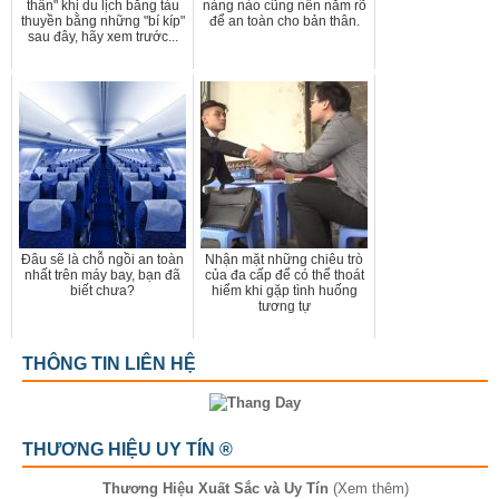
thần" khi du lịch bằng tàu
nàng nào cũng nên nắm rõ
thuyền bằng những "bí kíp"
để an toàn cho bản thân.
sau đây, hãy xem trước...
Đâu sẽ là chỗ ngồi an toàn
Nhận mặt những chiêu trò
nhất trên máy bay, bạn đã
của đa cấp để có thể thoát
biết chưa?
hiểm khi gặp tình huống
tương tự
THÔNG TIN LIÊN HỆ
THƯƠNG HIỆU UY TÍN ®
Thương Hiệu Xuất Sắc và Uy Tín
(Xem thêm)