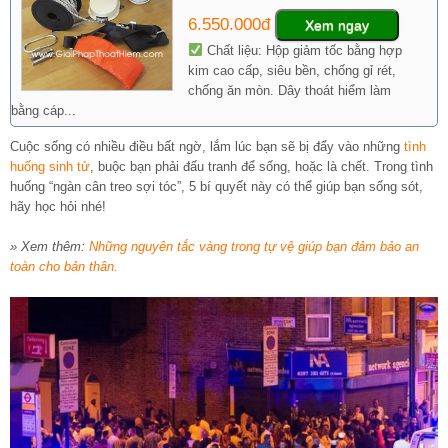
6.550.000đ
Xem ngay
Chất liệu: Hộp giảm tốc bằng hợp
kim cao cấp, siêu bền, chống gỉ rét,
chống ăn mòn. Dây thoát hiểm làm
bằng cáp...
Cuộc sống có nhiều điều bất ngờ, lắm lúc bạn sẽ bị đẩy vào những
tình
huống sinh tử
, buộc bạn phải đấu tranh để sống, hoặc là chết. Trong tình
huống “ngàn cân treo sợi tóc”, 5 bí quyết này có thể giúp bạn sống sót,
hãy học hỏi nhé!
» Xem thêm:
Những nguyên tắc vàng trong tự vệ giúp bạn đảm bảo an
toàn cho bản thân.