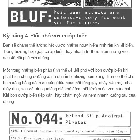
Kỹ năng 4: Đối phó với cướp biển
Bạn sẽ chẳng thể lường hết được những nguy hiểm rình rập khi đi biển.
Trong trường hợp gặp cướp biển, hãy nhanh trí thực hiện những việc
sau để đối phó với chúng:
Một trong những biện pháp tình thế để đối phó với bọn cướp biển khi
phát hiện chúng ở đằng xa là chuẩn bị những bom xăng. Bạn có thể chế
bom xăng bằng cách đổ xăng/dầu hỏa/chất lỏng gây cháy vào một chai
thủy tinh, sau đó, dùng miểng giẻ khô (làm mồi lửa) buộc vào nút chai.
Khi bọn cướp biển tiếp cận, hãy châm ngòi và ném nhanh xuống tàu của
chúng.