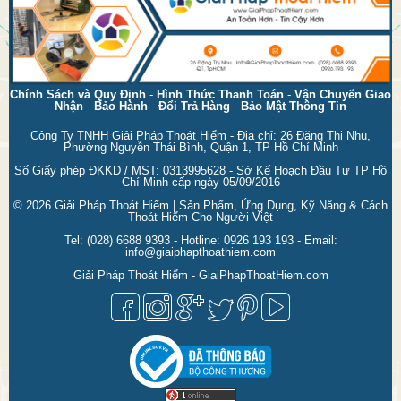
Chính Sách và Quy Định
-
Hình Thức Thanh Toán
-
Vận Chuyển Giao
Nhận
-
Bảo Hành
-
Đổi Trả Hàng
-
Bảo Mật Thông Tin
Công Ty TNHH Giải Pháp Thoát Hiểm - Địa chỉ: 26 Đặng Thị Nhu,
Phường Nguyễn Thái Bình, Quận 1, TP Hồ Chí Minh
Số Giấy phép ĐKKD / MST: 0313995628 - Sở Kế Hoạch Đầu Tư TP Hồ
Chí Minh cấp ngày 05/09/2016
© 2026
Giải Pháp Thoát Hiểm | Sản Phẩm, Ứng Dụng, Kỹ Năng & Cách
Thoát Hiểm Cho Người Việt
Tel:
(028) 6688 9393
- Hotline:
0926 193 193
- Email:
info@giaiphapthoathiem.com
Giải Pháp Thoát Hiểm - GiaiPhapThoatHiem.com