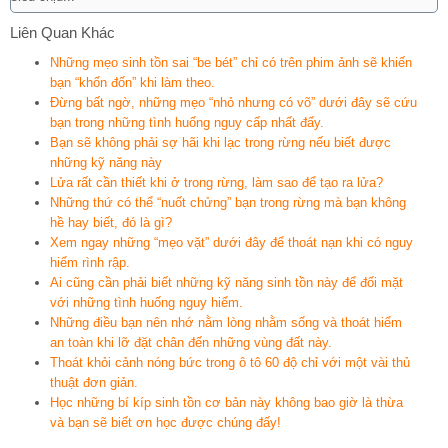
Liên Quan Khác
Những mẹo sinh tồn sai “be bét” chỉ có trên phim ảnh sẽ khiến
bạn “khốn đốn” khi làm theo.
Đừng bất ngờ, những mẹo “nhỏ nhưng có võ” dưới đây sẽ cứu
bạn trong những tình huống nguy cấp nhất đấy.
Bạn sẽ không phải sợ hãi khi lạc trong rừng nếu biết được
những kỹ năng này
Lửa rất cần thiết khi ở trong rừng, làm sao để tạo ra lửa?
Những thứ có thể “nuốt chửng” bạn trong rừng mà bạn không
hề hay biết, đó là gì?
Xem ngay những “mẹo vặt” dưới đây để thoát nạn khi có nguy
hiểm rình rập.
Ai cũng cần phải biết những kỹ năng sinh tồn này để đối mặt
với những tình huống nguy hiểm.
Những điều bạn nên nhớ nằm lòng nhằm sống và thoát hiểm
an toàn khi lỡ đặt chân đến những vùng đất này.
Thoát khỏi cảnh nóng bức trong ô tô 60 độ chỉ với một vài thủ
thuật đơn giản.
Học những bí kíp sinh tồn cơ bản này không bao giờ là thừa
và bạn sẽ biết ơn học được chúng đấy!