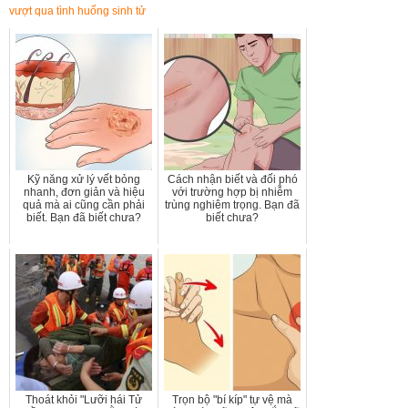
vượt qua tình huống sinh tử
Kỹ năng xử lý vết bỏng
Cách nhận biết và đối phó
nhanh, đơn giản và hiệu
với trường hợp bị nhiễm
quả mà ai cũng cần phải
trùng nghiêm trọng. Bạn đã
biết. Bạn đã biết chưa?
biết chưa?
Thoát khỏi "Lưỡi hái Tử
Trọn bộ "bí kíp" tự vệ mà