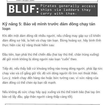
Kỹ năng 5: Bảo vệ mình trước đám đông chạy tán
loạn
Khi đến một đám đông rất nhiều người, nếu chẳng may gặp sự cố khiến
đám đông sợ hãi, la hét và chạy tán loạn. Đừng hoảng sợ, hãy bình tĩnh
thực hiện các kỹ năng thoát hiểm sau:
Đầu tiên, bạn phải thủ thế chiến đấu (hai tay thủ thế, chân trùng xuống)
để giữ mình không bị dòng người náo loạn “cuốn” theo.
Tiếp đó, nếu thấy bất cứ khoảng trống nào trong dòng người, phải lập tức
chạy vào và cố gắng giữ tốc độ với dòng người rồi tìm nơi thoát thân.
Lưu ý, tránh chạy đến hàng rào hoặc bức tường cao, vì sức nặng của
đám đông có thể chèn ép bạn rất mạnh.
Nếu không đủ sức chạy hãy quỳ xuống và thủ thế tránh bão (hai tay ôm
bảo vệ lấy đầu, gập thân người càng thấp càng tốt).