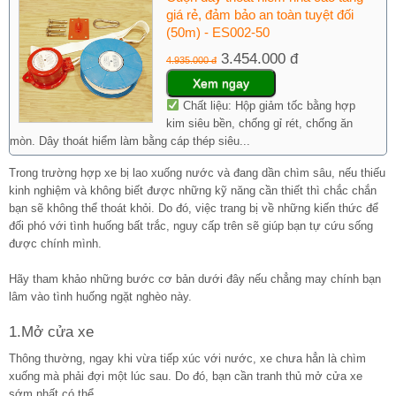
giá rẻ, đảm bảo an toàn tuyệt đối
(50m) - ES002-50
3.454.000 đ
4.935.000 đ
Xem ngay
Chất liệu: Hộp giảm tốc bằng hợp
kim siêu bền, chống gỉ rét, chống ăn
mòn. Dây thoát hiểm làm bằng cáp thép siêu...
Trong trường hợp xe bị lao xuống nước và đang dần chìm sâu, nếu thiếu
kinh nghiệm và không biết được những kỹ năng cần thiết thì chắc chắn
bạn sẽ không thể thoát khỏi. Do đó, việc trang bị về những kiến thức để
đối phó với tình huống bất trắc, nguy cấp trên sẽ giúp bạn tự cứu sống
được chính mình.
Hãy tham khảo những bước cơ bản dưới đây nếu chẳng may chính bạn
lâm vào tình huống ngặt nghèo này.
1.Mở cửa xe
Thông thường, ngay khi vừa tiếp xúc với nước, xe chưa hẳn là chìm
xuống mà phải đợi một lúc sau. Do đó, bạn cần tranh thủ mở cửa xe
sớm nhất có thể.