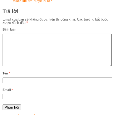
trước khi tìm được lối ra?
Trả lời
Email của bạn sẽ không được hiển thị công khai.
Các trường bắt buộc
được đánh dấu
*
Bình luận
Tên
*
Email
*