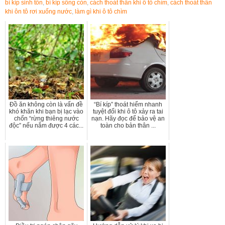
bí kíp sinh tồn
,
bí kíp sống còn
,
cách thoát thân khi ô tô chìm
,
cách thoát thân
khi ôn tô rơi xuống nước
,
làm gì khi ô tô chìm
Đồ ăn không còn là vấn đề
“Bí kíp” thoát hiểm nhanh
khó khăn khi bạn bị lạc vào
tuyệt đối khi ô tô xảy ra tai
chốn “rừng thiêng nước
nạn. Hãy đọc để bảo vệ an
độc” nếu nắm được 4 các...
toàn cho bản thân ...