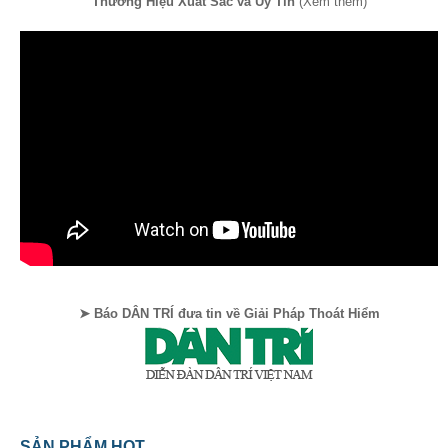
Thương Hiệu Xuất Sắc và Uy Tín
(Xem thêm)
➤ Báo DÂN TRÍ đưa tin về Giải Pháp Thoát Hiểm
SẢN PHẨM HOT