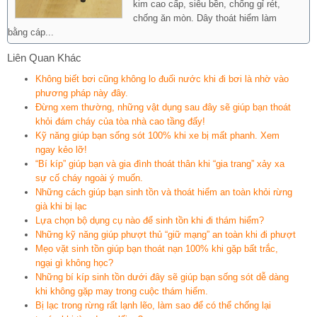
kim cao cấp, siêu bền, chống gỉ rét,
chống ăn mòn. Dây thoát hiểm làm
bằng cáp...
Liên Quan Khác
Không biết bơi cũng không lo đuối nước khi đi bơi là nhờ vào
phương pháp này đây.
Đừng xem thường, những vật dụng sau đây sẽ giúp bạn thoát
khỏi đám cháy của tòa nhà cao tầng đấy!
Kỹ năng giúp bạn sống sót 100% khi xe bị mất phanh. Xem
ngay kẻo lỡ!
“Bí kíp” giúp bạn và gia đình thoát thân khi “gia trang” xảy xa
sự cố cháy ngoài ý muốn.
Những cách giúp bạn sinh tồn và thoát hiểm an toàn khỏi rừng
già khi bị lạc
Lựa chọn bộ dụng cụ nào để sinh tồn khi đi thám hiểm?
Những kỹ năng giúp phượt thủ “giữ mạng” an toàn khi đi phượt
Mẹo vặt sinh tồn giúp bạn thoát nạn 100% khi gặp bất trắc,
ngại gì không học?
Những bí kíp sinh tồn dưới đây sẽ giúp bạn sống sót dễ dàng
khi không gặp may trong cuộc thám hiểm.
Bị lạc trong rừng rất lạnh lẽo, làm sao để có thể chống lại