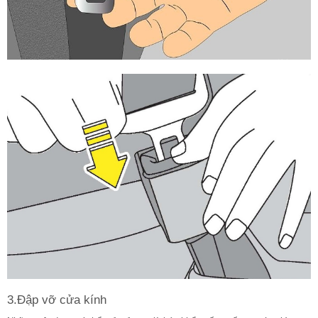
3.Đập vỡ cửa kính