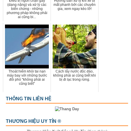
Điều trị ngón chân gãy
Hướng dẫn xử lý khi xe bị
(dạng nặng) và xử lý các
mất phanh bởi các chuyên
biến chứng - những
gia, xem ngay kẻo lỡ!
phương pháp không phải
ai cũng bi...
Thoát hiểm khỏi tai nạn
Cách lấy nước độc đáo,
máy bay với những bước
không phải ai cũng biết khi
đối phó "không phải ai
bị đi lạc trong rừng.
cũng biết"
THÔNG TIN LIÊN HỆ
THƯƠNG HIỆU UY TÍN ®