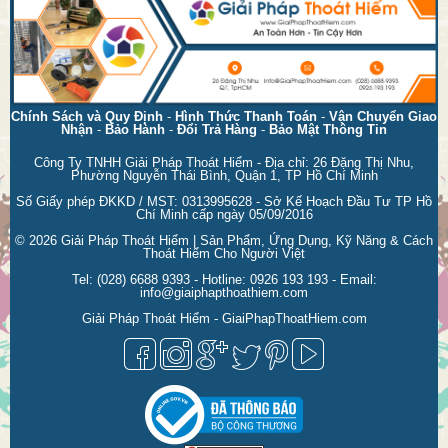
Chính Sách và Quy Định
-
Hình Thức Thanh Toán
-
Vận Chuyển Giao
Nhận
-
Bảo Hành
-
Đổi Trả Hàng
-
Bảo Mật Thông Tin
Công Ty TNHH Giải Pháp Thoát Hiểm - Địa chỉ: 26 Đặng Thị Nhu,
Phường Nguyễn Thái Bình, Quận 1, TP Hồ Chí Minh
Số Giấy phép ĐKKD / MST: 0313995628 - Sở Kế Hoạch Đầu Tư TP Hồ
Chí Minh cấp ngày 05/09/2016
© 2026
Giải Pháp Thoát Hiểm | Sản Phẩm, Ứng Dụng, Kỹ Năng & Cách
Thoát Hiểm Cho Người Việt
Tel:
(028) 6688 9393
- Hotline:
0926 193 193
- Email:
info@giaiphapthoathiem.com
Giải Pháp Thoát Hiểm - GiaiPhapThoatHiem.com