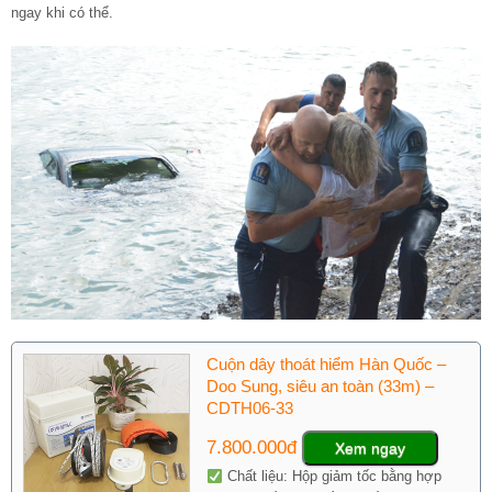
ngay khi có thể.
Cuộn dây thoát hiểm Hàn Quốc –
Doo Sung, siêu an toàn (33m) –
CDTH06-33
7.800.000đ
Xem ngay
Chất liệu: Hộp giảm tốc bằng hợp