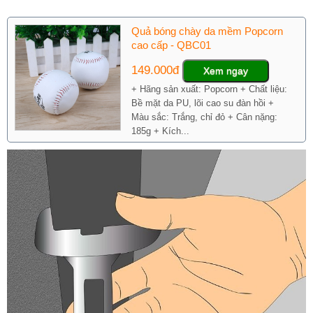
Quả bóng chày da mềm Popcorn
cao cấp - QBC01
149.000đ
Xem ngay
+ Hãng sản xuất: Popcorn + Chất liệu:
Bề mặt da PU, lõi cao su đàn hồi +
Màu sắc: Trắng, chỉ đỏ + Cân nặng:
185g + Kích...