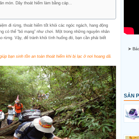
 ăn mòn. Dây thoát hiểm làm bằng cáp...
iệm đi rừng, thoát hiểm tốt khỏi các ngóc ngách, hang động
cũng có thể “bỏ mạng” như chơi. Một trong những nguyên nhân
ào rừng. Vậy, để tránh khỏi tình huống đó, bạn cần phải biết
➤ Báo
úp bạn sinh tồn an toàn thoát hiểm khi bị lạc ở nơi hoang dã.
SẢN 