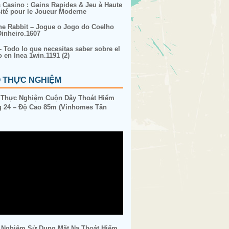
s Casino : Gains Rapides & Jeu à Haute
sité pour le Joueur Moderne
ne Rabbit – Jogue o Jogo do Coelho
inheiro.1607
– Todo lo que necesitas saber sobre el
o en lnea 1win.1191 (2)
O THỰC NGHIỆM
 Thực Nghiệm Cuộn Dây Thoát Hiểm
 24 – Độ Cao 85m (Vinhomes Tân
 Nghiệm Sử Dụng Mặt Nạ Thoát Hiểm