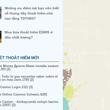
Những ưu điểm mà bạn nên biết
về thang dây thoát hiểm nhà
cao tầng TDTH03?
Mua búa thoát hiểm ES005 ở
đâu chất lượng?
IẾT THOÁT HIỂM MỚI
n Money Драгон Мани онлайн казино
303 (2)
– Todo lo que necesitas saber sobre el
o en lnea 1win.1785 (2)
 Casino Login.2111 (3)
e Online Casinos Schweiz.6292
p Casino – Azrbaycanda onlayn kazino
p.12937 (2)