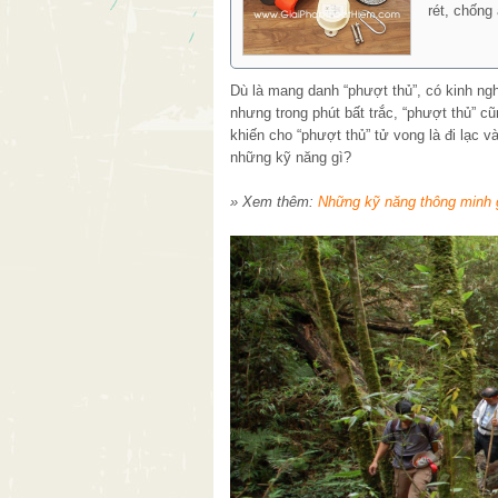
rét, chống
Dù là mang danh “phượt thủ”, có kinh ngh
nhưng trong phút bất trắc, “phượt thủ” 
khiến cho “phượt thủ” tử vong là đi lạc v
những kỹ năng gì?
» Xem thêm:
Những kỹ năng thông minh gi