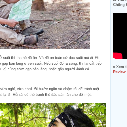
Chống K
Ở suối thì tha hồ đồ ăn. Và để an toàn cứ dọc suối mà đi. Đi
.
gặp bản làng ở ven suối. Nếu suối đổ ra sông, thì lại cắt tiếp
» Xem t
ểu gì cũng sớm gặp bản làng, hoặc gặp người đánh cá.
Review
đi vừa nghỉ, vừa chơi. Đi bước ngắn và chậm rãi để tránh mệt.
t lại đi. Rỗi rãi có thể tranh thủ đào sâm ăn cho đỡ mệt.