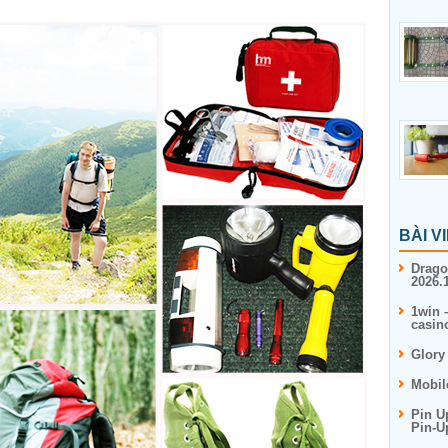
BÀI V
Drago
2026.1
1win 
casin
Glory
Mobil
Pin U
Pin-U