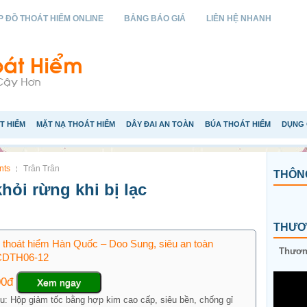
 ĐỒ THOÁT HIỂM ONLINE
BẢNG BÁO GIÁ
LIÊN HỆ NHANH
T HIỂM
MẶT NẠ THOÁT HIỂM
DÂY ĐAI AN TOÀN
BÚA THOÁT HIỂM
DỤNG 
nts
Trân Trân
THÔNG
hỏi rừng khi bị lạc
THƯƠN
 thoát hiểm Hàn Quốc – Doo Sung, siêu an toàn
Thương
 CDTH06-12
00đ
Xem ngay
ệu: Hộp giảm tốc bằng hợp kim cao cấp, siêu bền, chống gỉ