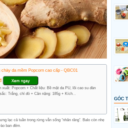
 chày da mềm Popcorn cao cấp - QBC01
0đ
Xem ngay
 xuất: Popcorn + Chất liệu: Bề mặt da PU, lõi cao su đàn
sắc: Trắng, chỉ đỏ + Cân nặng: 185g + Kích...
GÓC 
ưng lạc cả tuần trong rừng vẫn sống “nhăn răng”. Balo còn nhẹ
vào ban đêm.