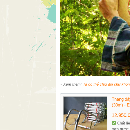
» Xem thêm:
Ta có thể chịu đói chứ khôn
Thang dây
(30m) - 
12.950.
Chất li
trơn trượt