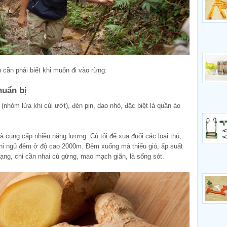
cần phải biết khi muốn đi vào rừng:
huẩn bị
 (nhóm lửa khi củi ướt), đèn pin, dao nhỏ, đặc biệt là quần áo
 cung cấp nhiều năng lượng. Củ tỏi để xua đuổi các loại thú,
khi ngủ đêm ở độ cao 2000m. Đêm xuống mà thiếu gió, ấp suất
 mạng, chỉ cần nhai củ gừng, mao mạch giãn, là sống sót.