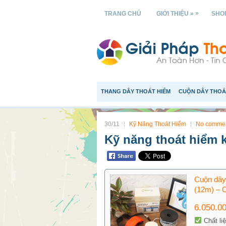
»
TRANG CHỦ
GIỚI THIỆU »
SHOP
THANG DÂY THOÁT HIỂM
CUỘN DÂY THOÁ
30/11
Kỹ Năng Thoát Hiểm
No comme
Kỹ năng thoát hiểm k
Cuộn dây
(12m) –
6.050.0
Chất li