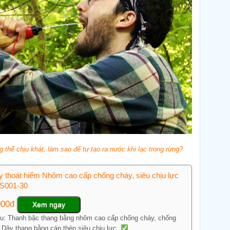
g thể chịu khát, làm sao để tự tạo ra nước khi lạc trong rừng?
 thoát hiểm Nhôm cao cấp chống cháy, siêu chịu lực
ES001-30
000đ
Xem ngay
ệu: Thanh bậc thang bằng nhôm cao cấp chống cháy, chống
. Dây thang bằng cáp thép siêu chịu lực.
...