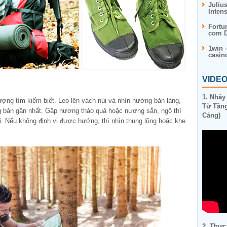
Juliu
Inten
Fortu
com D
1win 
casin
VIDE
1. Nhảy
ượng tìm kiếm biết. Leo lên vách núi và nhìn hướng bản làng,
Từ Tầng
g bản gần nhất. Gặp nương thảo quả hoặc nương sắn, ngô thì
Cảng)
. Nếu không định vị được hướng, thì nhìn thung lũng hoặc khe
.
2. Thực