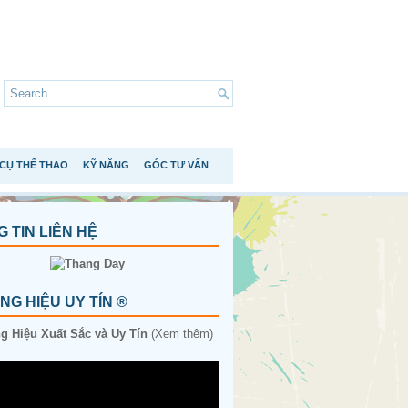
CỤ THỂ THAO
KỸ NĂNG
GÓC TƯ VẤN
 TIN LIÊN HỆ
G HIỆU UY TÍN ®
 Hiệu Xuất Sắc và Uy Tín
(Xem thêm)