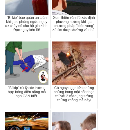
“Bí kíp” bảo quản an toàn
Xem thiên văn để xác định
khí gas, phòng ngừa nguy
phương hướng khi lạc,
cơ cháy nổ cho hộ gia đình.
phương pháp "triển vọng"
Đọc ngay kẻo lỡ!
để tìm được đường về nhà.
"Bí kíp" xử lý các trường
Có ngay ngọn lửa phừng
hợp bỏng điện nặng mà
phừng trong một nốt nhạc
bạn CẦN biết.
chỉ với 2 vật dụng tưởng
chừng không thể này!