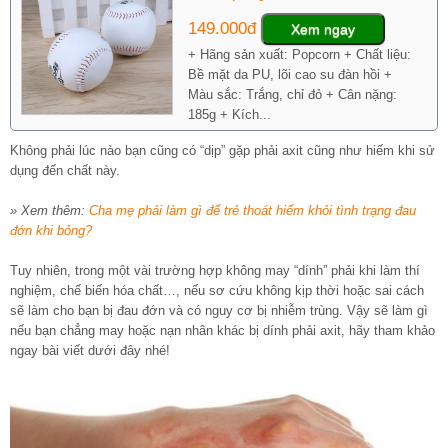
149.000đ
Xem ngay
+ Hãng sản xuất: Popcorn + Chất liệu:
Bề mặt da PU, lõi cao su đàn hồi +
Màu sắc: Trắng, chỉ đỏ + Cân nặng:
185g + Kích...
Không phải lúc nào bạn cũng có “dịp” gặp phải axit cũng như hiếm khi sử
dụng đến chất này.
» Xem thêm:
Cha mẹ phải làm gì để trẻ thoát hiểm khỏi tình trạng đau
đớn khi bỏng?
Tuy nhiên, trong một vài trường hợp không may “dính” phải khi làm thí
nghiệm, chế biến hóa chất…, nếu sơ cứu không kịp thời hoặc sai cách
sẽ làm cho bạn bị đau đớn và có nguy cơ bị nhiễm trùng. Vậy sẽ làm gì
nếu bạn chẳng may hoặc nạn nhân khác bị dính phải axit, hãy tham khảo
ngay bài viết dưới đây nhé!