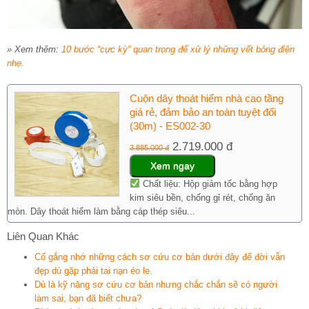
» Xem thêm:
10 bước “cực kỳ” quan trọng để xử lý những vết bỏng điện
nhẹ.
Cuộn dây thoát hiểm nhà cao tầng
giá rẻ, đảm bảo an toàn tuyệt đối
(30m) - ES002-30
2.719.000 đ
3.885.000 đ
Xem ngay
Chất liệu: Hộp giảm tốc bằng hợp
kim siêu bền, chống gỉ rét, chống ăn
mòn. Dây thoát hiểm làm bằng cáp thép siêu...
Liên Quan Khác
Cố gắng nhớ những cách sơ cứu cơ bản dưới đây để đời vẫn
đẹp dù gặp phải tai nạn éo le.
Dù là kỹ năng sơ cứu cơ bản nhưng chắc chắn sẽ có người
làm sai, bạn đã biết chưa?