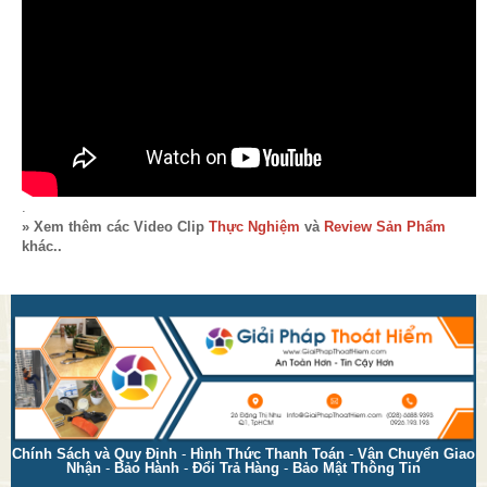
.
» Xem thêm các Video Clip
Thực Nghiệm
và
Review Sản Phẩm
khác..
Chính Sách và Quy Định
-
Hình Thức Thanh Toán
-
Vận Chuyển Giao
Nhận
-
Bảo Hành
-
Đổi Trả Hàng
-
Bảo Mật Thông Tin