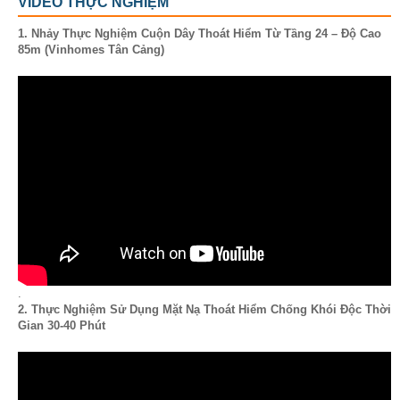
VIDEO THỰC NGHIỆM
1. Nhảy Thực Nghiệm Cuộn Dây Thoát Hiểm Từ Tầng 24 – Độ Cao
85m (Vinhomes Tân Cảng)
.
2. Thực Nghiệm Sử Dụng Mặt Nạ Thoát Hiểm Chống Khói Độc Thời
Gian 30-40 Phút