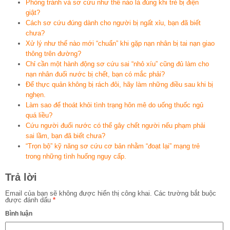
Phòng tránh và sơ cứu như thế nào là đúng khi trẻ bị điện
giật?
Cách sơ cứu đúng dành cho người bị ngất xỉu, bạn đã biết
chưa?
Xử lý như thế nào mới “chuẩn” khi gặp nạn nhân bị tai nạn giao
thông trên đường?
Chỉ cần một hành động sơ cứu sai “nhỏ xíu” cũng đủ làm cho
nạn nhân đuối nước bị chết, bạn có mắc phải?
Để thực quản không bị rách đôi, hãy làm những điều sau khi bị
nghẹn.
Làm sao để thoát khỏi tình trạng hôn mê do uống thuốc ngủ
quá liều?
Cứu người đuối nước có thể gây chết người nếu phạm phải
sai lầm, bạn đã biết chưa?
“Trọn bộ” kỹ năng sơ cứu cơ bản nhằm “đoạt lại” mạng trẻ
trong những tình huống nguy cấp.
Trả lời
Email của bạn sẽ không được hiển thị công khai.
Các trường bắt buộc
được đánh dấu
*
Bình luận