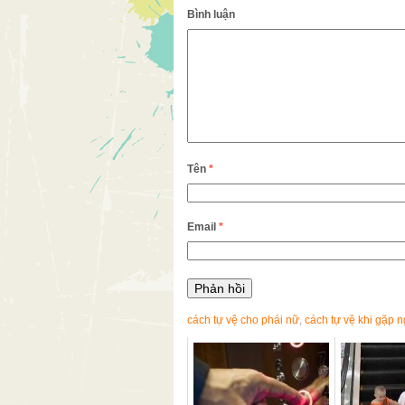
Bình luận
Tên
*
Email
*
cách tự vệ cho phái nữ
,
cách tự vệ khi gặp 