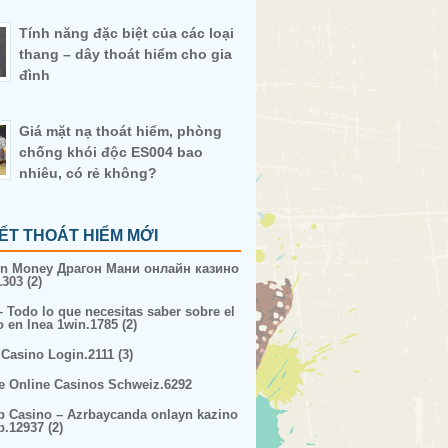
Tính năng đặc biệt của các loại
thang – dây thoát hiểm cho gia
đình
Giá mặt nạ thoát hiểm, phòng
chống khói độc ES004 bao
nhiêu, có rẻ không?
IẾT THOÁT HIỂM MỚI
n Money Драгон Мани онлайн казино
303 (2)
– Todo lo que necesitas saber sobre el
o en lnea 1win.1785 (2)
 Casino Login.2111 (3)
e Online Casinos Schweiz.6292
p Casino – Azrbaycanda onlayn kazino
p.12937 (2)