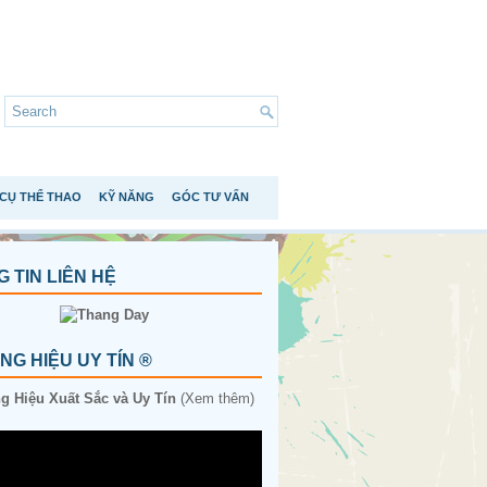
CỤ THỂ THAO
KỸ NĂNG
GÓC TƯ VẤN
 TIN LIÊN HỆ
G HIỆU UY TÍN ®
 Hiệu Xuất Sắc và Uy Tín
(Xem thêm)