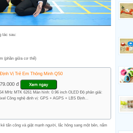
g tác sau:
m (phần giữa cơ thể)
Định Vị Trẻ Em Thông Minh Q50
79.000 đ
Xem ngay
364 MHz MTK 6261 Màn hình: 0.96 inch OLED Độ phân giải:
ixel Công nghệ định vị: GPS + AGPS + LBS Định...
y kẻ tấn công và giật mạnh người, lắc hông sang một bên, nắm