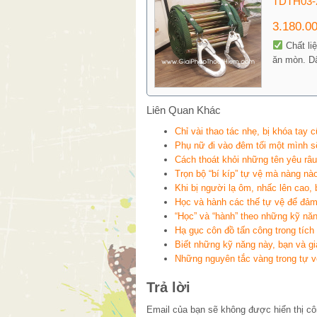
TDTH03-
3.180.0
Chất li
ăn mòn. Dâ
Liên Quan Khác
Chỉ vài thao tác nhẹ, bị khóa tay 
Phụ nữ đi vào đêm tối một mình sẽ
Cách thoát khỏi những tên yêu râ
Trọn bộ “bí kíp” tự vệ mà nàng nà
Khi bị người lạ ôm, nhấc lên cao, 
Học và hành các thế tự vệ để đảm
“Học” và “hành” theo những kỹ nă
Hạ gục côn đồ tấn công trong tích
Biết những kỹ năng này, bạn và gia
Những nguyên tắc vàng trong tự v
Trả lời
Email của bạn sẽ không được hiển thị cô