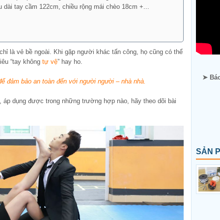
u dài tay cầm 122cm, chiều rộng mái chèo 18cm +...
ỉ là vẻ bề ngoài. Khi gặp người khác tấn công, họ cũng có thể
hiêu “tay không
tự vệ
” hay ho.
➤ Báo
để đảm bảo an toàn đến với người người – nhà nhà.
o, áp dụng được trong những trường hợp nào, hãy theo dõi bài
SẢN 