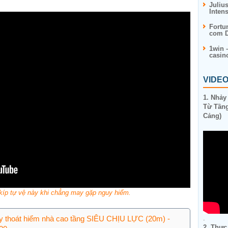
Juliu
Inten
Fortu
com D
1win 
casin
VIDE
1. Nhảy
Từ Tầng
Cảng)
kíp tự vệ này khi chẳng may gặp nguy hiểm.
.
y thoát hiểm nhà cao tầng SIÊU CHỊU LỰC (20m) -
2. Thực