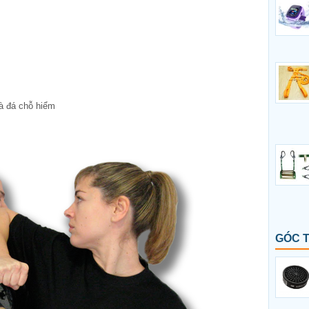
và đá chỗ hiểm
GÓC 