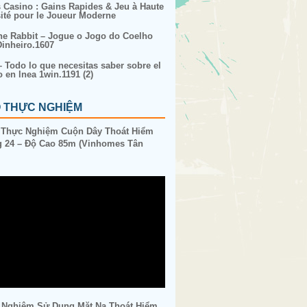
s Casino : Gains Rapides & Jeu à Haute
sité pour le Joueur Moderne
ne Rabbit – Jogue o Jogo do Coelho
inheiro.1607
– Todo lo que necesitas saber sobre el
o en lnea 1win.1191 (2)
O THỰC NGHIỆM
 Thực Nghiệm Cuộn Dây Thoát Hiểm
 24 – Độ Cao 85m (Vinhomes Tân
 Nghiệm Sử Dụng Mặt Nạ Thoát Hiểm