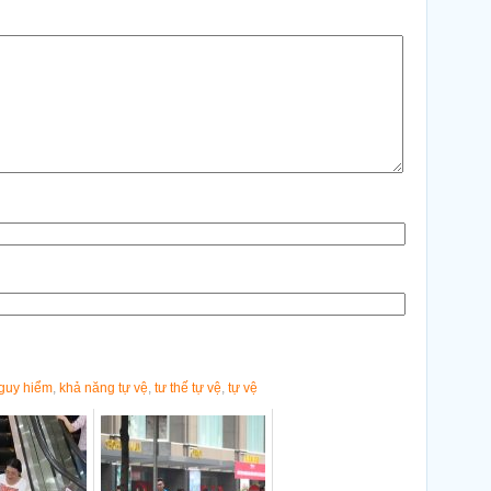
nguy hiểm
,
khả năng tự vệ
,
tư thế tự vệ
,
tự vệ