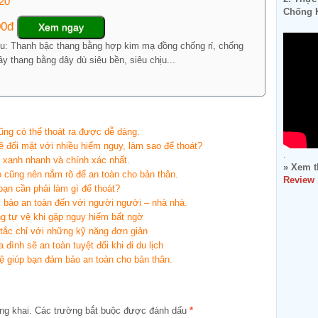
20
Chống K
00đ
Xem ngay
ệu: Thanh bậc thang bằng hợp kim mạ đồng chống rỉ, chống
y thang bằng dây dù siêu bền, siêu chịu...
cũng có thể thoát ra được dễ dàng.
 đối mặt với nhiều hiểm nguy, làm sao để thoát?
.
u xanh nhanh và chính xác nhất.
» Xem t
o cũng nên nắm rõ để an toàn cho bản thân.
Review
bạn cần phải làm gì để thoát?
 bảo an toàn đến với người người – nhà nhà.
ng tự vệ khi gặp nguy hiểm bất ngờ
 tắc chỉ với những kỹ năng đơn giản
 đình sẽ an toàn tuyệt đối khi đi du lịch
ệ giúp bạn đảm bảo an toàn cho bản thân.
ng khai.
Các trường bắt buộc được đánh dấu
*