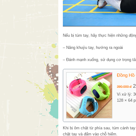
Nếu bị túm tay, hãy thực hiện những độn
– Nâng khuỷu tay, hướng ra ngoài
– Đánh mạnh xuống, sử dụng cơ trọng tâ
Đồng Hồ 
2
390.000 đ
Vi xử lý: 
128 × 64 p
Khi bị ôm chặt từ phía sau, túm cánh ta
chặt tay và đấm vào chỗ hiểm.