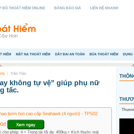
 ĐỒ THOÁT HIỂM ONLINE
BẢNG BÁO GIÁ
LIÊN HỆ NHANH
T HIỂM
MẶT NẠ THOÁT HIỂM
DÂY ĐAI AN TOÀN
BÚA THOÁT HIỂM
DỤNG 
nts
Trân Trân
THÔNG
tay không tự vệ” giúp phụ nữ
g tấc.
THƯƠN
Thương
hao bơm hơi cao cấp Seahawk (4 người) - TPS02
00đ
Xem ngay
 cho phép: 4 + Trọng tải tối đa: 400kg + Kích thước mái