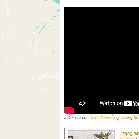
» Xem thêm:
Thuộc “nằm lòng” những bí 
Thang dâ