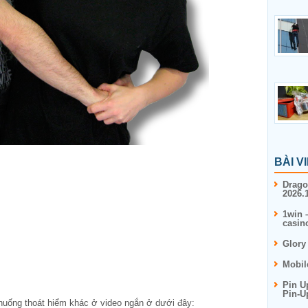
BÀI V
Drago
2026.1
1win 
casin
Glory
Mobil
Pin U
Pin-U
huống thoát hiểm khác ở video ngắn ở dưới đây: