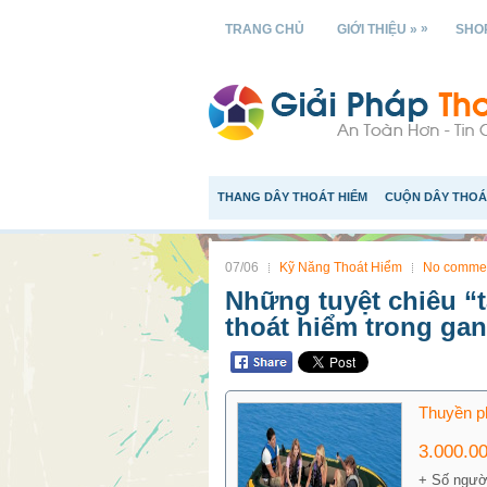
»
TRANG CHỦ
GIỚI THIỆU »
SHOP
THANG DÂY THOÁT HIỂM
CUỘN DÂY THOÁ
07/06
Kỹ Năng Thoát Hiểm
No comme
Những tuyệt chiêu “
thoát hiểm trong gan
Thuyền p
3.000.0
+ Số người