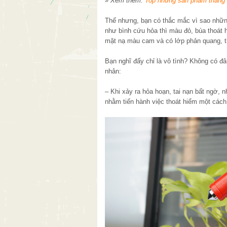
» Xem thêm:
Top những sản phẩm thang dâ
Thế nhưng, bạn có thắc mắc vì sao nhữn
như bình cứu hỏa thì màu đỏ, búa thoát 
mặt nạ màu cam và có lớp phản quang, t
Bạn nghĩ đấy chỉ là vô tình? Không có đ
nhân:
– Khi xảy ra hỏa hoạn, tai nạn bất ngờ,
nhằm tiến hành việc thoát hiểm một cách