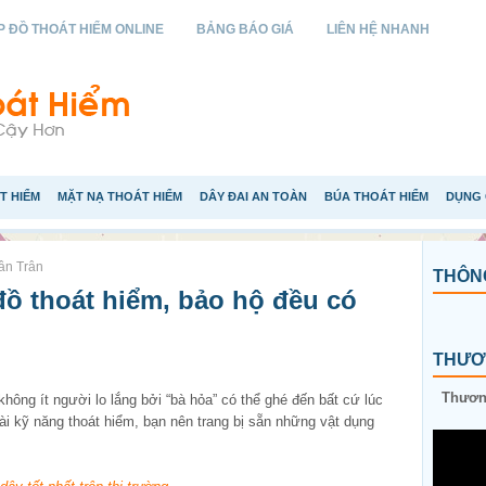
 ĐỒ THOÁT HIỂM ONLINE
BẢNG BÁO GIÁ
LIÊN HỆ NHANH
T HIỂM
MẶT NẠ THOÁT HIỂM
DÂY ĐAI AN TOÀN
BÚA THOÁT HIỂM
DỤNG 
ân Trân
THÔNG
ồ thoát hiểm, bảo hộ đều có
THƯƠN
Thương
hông ít người lo lắng bởi “bà hỏa” có thể ghé đến bất cứ lúc
oài kỹ năng thoát hiểm, bạn nên trang bị sẵn những vật dụng