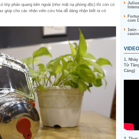
Juliu
ó lớp phản quang bên ngoài (như mặt nạ phòng độc) thì còn có
Inten
hư giúp cho các nhân viên cứu hỏa dễ dàng nhận biết ra có
Fortu
com D
1win 
casin
VIDE
1. Nhảy
Từ Tầng
Cảng)
.
2. Thực