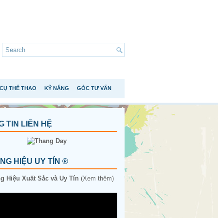
CỤ THỂ THAO
KỸ NĂNG
GÓC TƯ VẤN
 TIN LIÊN HỆ
G HIỆU UY TÍN ®
 Hiệu Xuất Sắc và Uy Tín
(Xem thêm)