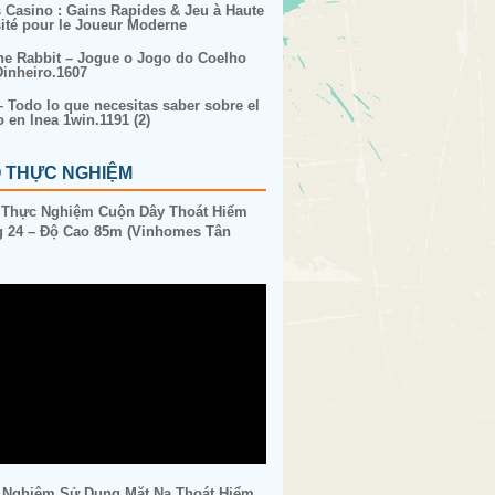
s Casino : Gains Rapides & Jeu à Haute
sité pour le Joueur Moderne
ne Rabbit – Jogue o Jogo do Coelho
inheiro.1607
– Todo lo que necesitas saber sobre el
o en lnea 1win.1191 (2)
O THỰC NGHIỆM
 Thực Nghiệm Cuộn Dây Thoát Hiểm
 24 – Độ Cao 85m (Vinhomes Tân
 Nghiệm Sử Dụng Mặt Nạ Thoát Hiểm