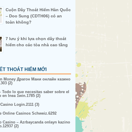
Cuộn Dây Thoát Hiểm Hàn Quốc
– Doo Sung (CDTH06) có an
toàn không?
7 lưu ý khi lựa chọn dây thoát
hiểm cho các tòa nhà cao tầng
IẾT THOÁT HIỂM MỚI
n Money Драгон Мани онлайн казино
303 (2)
– Todo lo que necesitas saber sobre el
o en lnea 1win.1785 (2)
 Casino Login.2111 (3)
e Online Casinos Schweiz.6292
p Casino – Azrbaycanda onlayn kazino
p.12937 (2)