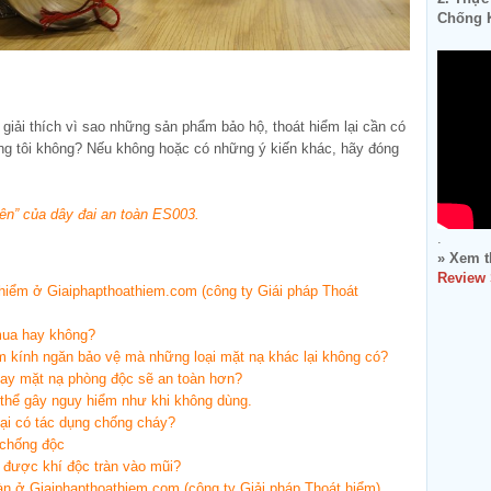
Chống K
giải thích vì sao những sản phẩm bảo hộ, thoát hiểm lại cần có
ng tôi không? Nếu không hoặc có những ý kiến khác, hãy đóng
iên” của dây đai an toàn ES003.
.
» Xem t
Review
 hiểm ở Giaiphapthoathiem.com (công ty Giái pháp Thoát
 mua hay không?
ấm kính ngăn bảo vệ mà những loại mặt nạ khác lại không có?
ay mặt nạ phòng độc sẽ an toàn hơn?
thể gây nguy hiểm như khi không dùng.
ại có tác dụng chống cháy?
 chống độc
 được khí độc tràn vào mũi?
àn ở Giaiphapthoathiem.com (công ty Giải pháp Thoát hiểm)