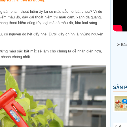
y tốt nhất trên thị trường.
g sản phẩm thoát hiểm ấy lại có màu sắc nổi bật chưa? Ví dụ
hiểm màu đỏ, dây đai thoát hiểm thì màu cam, xanh dạ quang,
hang thoát hiểm cũng tùy loại mà có màu đỏ, kim loại sáng…
âu, có nguyên do hết đấy nhé! Dưới đây chính là những nguyên
➤ Báo
 những màu sắc bắt mắt sẽ làm cho chúng ta dễ nhận diện hơn,
 nhanh chóng nhất.
SẢN 