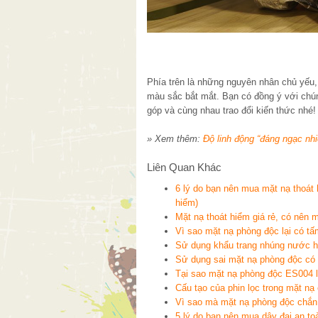
Phía trên là những nguyên nhân chủ yếu, 
màu sắc bắt mắt. Bạn có đồng ý với chú
góp và cùng nhau trao đổi kiến thức nhé!
» Xem thêm:
Độ linh động “đáng ngạc nh
Liên Quan Khác
6 lý do bạn nên mua mặt nạ thoát
hiểm)
Mặt nạ thoát hiểm giá rẻ, có nên
Vì sao mặt nạ phòng độc lại có t
Sử dụng khẩu trang nhúng nước h
Sử dụng sai mặt nạ phòng độc có 
Tại sao mặt nạ phòng độc ES004 l
Cấu tạo của phin lọc trong mặt nạ
Vì sao mà mặt nạ phòng độc chắn
5 lý do bạn nên mua dây đai an to