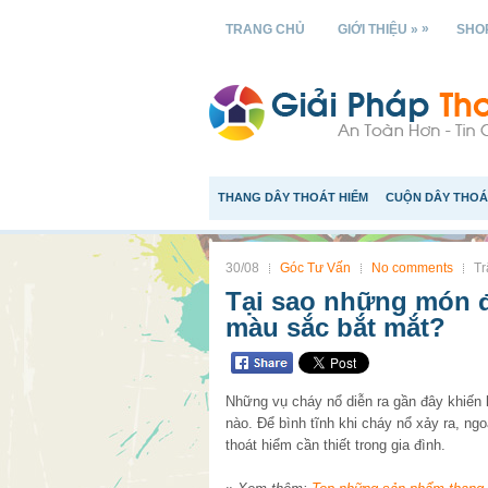
»
TRANG CHỦ
GIỚI THIỆU »
SHOP
THANG DÂY THOÁT HIỂM
CUỘN DÂY THOÁ
30/08
Góc Tư Vấn
No comments
Tr
Tại sao những món đ
màu sắc bắt mắt?
Những vụ cháy nổ diễn ra gần đây khiến k
nào. Để bình tĩnh khi cháy nổ xảy ra, ng
thoát hiểm cần thiết trong gia đình.